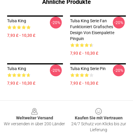
Ähnliche Produkte
Tulsa King
Tulsa King Serie Fan
-20%
-20%
Funktioniert Grafisches
Design Von Eisenpalette
7,93 £ - 10,30 £
Pinguin
7,93 £ - 10,30 £
Tulsa King
Tulsa King Serie Pin
-20%
-20%
7,93 £ - 10,30 £
7,93 £ - 10,30 £
Footer
Weltweiter Versand
Kaufen Sie mit Vertrauen
Wir versenden in über 200 Länder
24/7 Schutz von Klicks bis zur
Lieferung