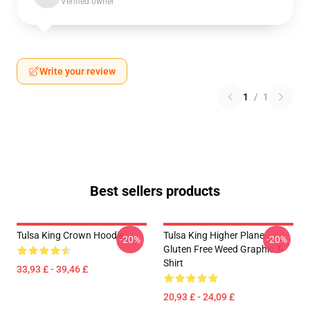
Verified owner
Write your review
1
/
1
Best sellers products
Tulsa King Crown Hoodie
Tulsa King Higher Plane
-20%
-20%
Gluten Free Weed Graphic T-
Shirt
33,93 £ - 39,46 £
20,93 £ - 24,09 £