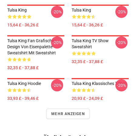
Tulsa King
Tulsa King
-20%
-20%
15,64 £ - 36,26 £
15,64 £ - 36,26 £
Tulsa King Fan Grafisches
Tulsa King TV Show
-20%
-20%
Design Von Eisenpalette
Sweatshirt
Sweatshirt Mit Sweatshirt
32,35 £ - 37,88 £
32,35 £ - 37,88 £
Tulsa King Hoodie
Tulsa King Klassisches T-Shirt
-20%
-20%
33,93 £ - 39,46 £
20,93 £ - 24,09 £
MEHR ANZEIGEN