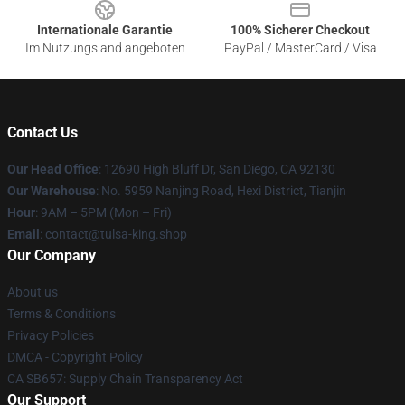
Internationale Garantie
100% Sicherer Checkout
Im Nutzungsland angeboten
PayPal / MasterCard / Visa
Contact Us
Our Head Office
: 12690 High Bluff Dr, San Diego, CA 92130
Our Warehouse
: No. 5959 Nanjing Road, Hexi District, Tianjin
Hour
: 9AM – 5PM (Mon – Fri)
Email
: contact@tulsa-king.shop
Our Company
About us
Terms & Conditions
Privacy Policies
DMCA - Copyright Policy
CA SB657: Supply Chain Transparency Act
Our Support