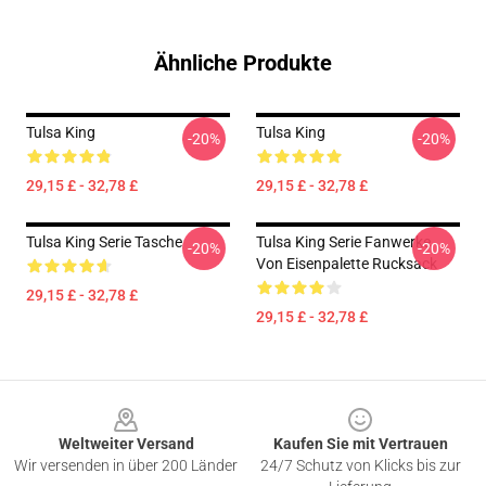
Ähnliche Produkte
Tulsa King
Tulsa King
-20%
-20%
29,15 £ - 32,78 £
29,15 £ - 32,78 £
Tulsa King Serie Tasche
Tulsa King Serie Fanwerke
-20%
-20%
Von Eisenpalette Rucksack
29,15 £ - 32,78 £
29,15 £ - 32,78 £
Footer
Weltweiter Versand
Kaufen Sie mit Vertrauen
Wir versenden in über 200 Länder
24/7 Schutz von Klicks bis zur