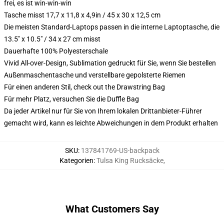
frei, es ist win-win-win
Tasche misst 17,7 x 11,8 x 4,9in / 45 x 30 x 12,5 cm
Die meisten Standard-Laptops passen in die interne Laptoptasche, die
13.5" x 10.5" / 34 x 27 cm misst
Dauerhafte 100% Polyesterschale
Vivid All-over-Design, Sublimation gedruckt für Sie, wenn Sie bestellen
Außenmaschentasche und verstellbare gepolsterte Riemen
Für einen anderen Stil, check out the Drawstring Bag
Für mehr Platz, versuchen Sie die Duffle Bag
Da jeder Artikel nur für Sie von Ihrem lokalen Drittanbieter-Führer
gemacht wird, kann es leichte Abweichungen in dem Produkt erhalten
SKU
:
137841769-US-backpack
Kategorien
:
Tulsa King Rucksäcke
,
What Customers Say