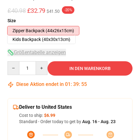
£40.98
£32.79
-20%
$41.50
Size
Zipper Backpack (44x26x15cm)
Kids Backpack (40x30x13cm)
Größentabelle anzeigen
Quantity
IN DEN WARENKORB
Diese Aktion endet in
01
:
39
:
54
Deliver to United States
Cost to ship:
$6.99
Standard - Order today to get by
Aug. 16 - Aug. 23