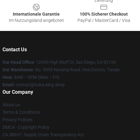
Lieferung
Internationale Garantie
100% Sicherer Checkout
Im Nutzungsland angeboten
PayPal / MasterCard / Visa
Contact Us
Our Head Office
: 12690 High Bluff Dr, San Diego, CA 92130
Our Warehouse
: No. 5959 Nanjing Road, Hexi District, Tianjin
Hour
: 9AM – 5PM (Mon – Fri)
Email
: contact@tulsa-king.shop
Our Company
About us
Terms & Conditions
Privacy Policies
DMCA - Copyright Policy
CA SB657: Supply Chain Transparency Act