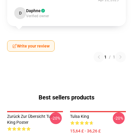
Apr 20, 2025
Daphne
D
Verified owner
Write your review
1
/
1
Best sellers products
Zurück Zur Übersicht Tulsa
Tulsa King
-20%
-20%
King Poster
15,64 £ - 36,26 £