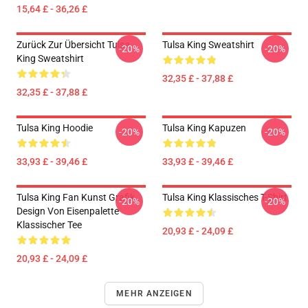
15,64 £ - 36,26 £
Zurück Zur Übersicht Tulsa
Tulsa King Sweatshirt
-20%
-20%
King Sweatshirt
32,35 £ - 37,88 £
32,35 £ - 37,88 £
Tulsa King Hoodie
Tulsa King Kapuzen
-20%
-20%
33,93 £ - 39,46 £
33,93 £ - 39,46 £
Tulsa King Fan Kunst Grafik
Tulsa King Klassisches T-Shirt
-20%
-20%
Design Von Eisenpalette
Klassischer Tee
20,93 £ - 24,09 £
20,93 £ - 24,09 £
MEHR ANZEIGEN