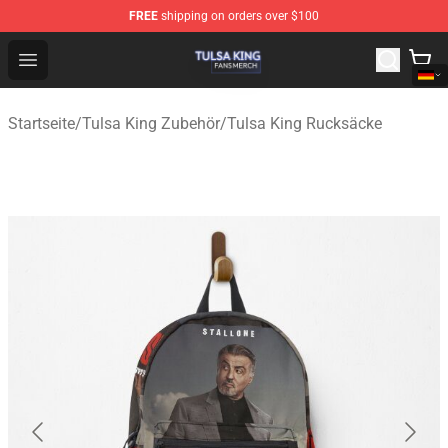
FREE
shipping on orders over $100
Tulsa King Shop - Official Tulsa King Merchandise Store
Open menu
Startseite
/
Tulsa King Zubehör
/
Tulsa King Rucksäcke