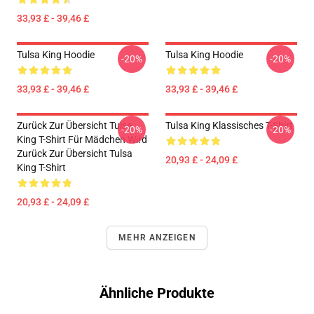
33,93 £ - 39,46 £
Tulsa King Hoodie
Tulsa King Hoodie
-20%
-20%
33,93 £ - 39,46 £
33,93 £ - 39,46 £
Zurück Zur Übersicht Tulsa
Tulsa King Klassisches T-Shirt
-20%
-20%
King T-Shirt Für Mädchen Wird
Zurück Zur Übersicht Tulsa
20,93 £ - 24,09 £
King T-Shirt
20,93 £ - 24,09 £
MEHR ANZEIGEN
Ähnliche Produkte