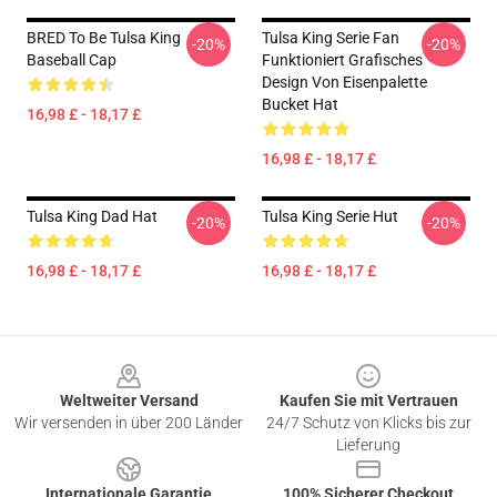
BRED To Be Tulsa King
Tulsa King Serie Fan
-20%
-20%
Baseball Cap
Funktioniert Grafisches
Design Von Eisenpalette
Bucket Hat
16,98 £ - 18,17 £
16,98 £ - 18,17 £
Tulsa King Dad Hat
Tulsa King Serie Hut
-20%
-20%
16,98 £ - 18,17 £
16,98 £ - 18,17 £
Footer
Weltweiter Versand
Kaufen Sie mit Vertrauen
Wir versenden in über 200 Länder
24/7 Schutz von Klicks bis zur
Lieferung
Internationale Garantie
100% Sicherer Checkout