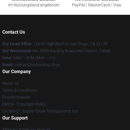
Im Nutzungsland angeboten
PayPal / MasterCard / Visa
Contact Us
Our Head Office
: 12690 High Bluff Dr, San Diego, CA 92130
Our Warehouse
: No. 5959 Nanjing Road, Hexi District, Tianjin
Hour
: 9AM – 5PM (Mon – Fri)
Email
: contact@tulsa-king.shop
Our Company
About us
Terms & Conditions
Privacy Policies
DMCA - Copyright Policy
CA SB657: Supply Chain Transparency Act
Our Support
Shipping & Delivery Policies