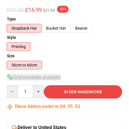
£21.23
£16.99
-20%
$21.50
Type
Snapback Hat
Bucket Hat
Beanie
Style
Printing
Size
56cm to 60cm
Größentabelle anzeigen
Quantity
IN DEN WARENKORB
Diese Aktion endet in
04
:
35
:
53
Deliver to United States