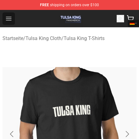
FREE
shipping on orders over $100
Tulsa King Shop - Official Tulsa King Merchandise Store
Open menu
Startseite
/
Tulsa King Cloth
/
Tulsa King T-Shirts