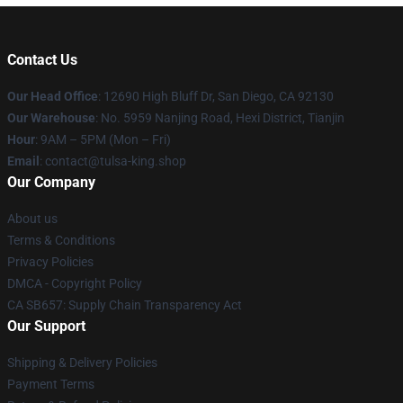
Contact Us
Our Head Office
: 12690 High Bluff Dr, San Diego, CA 92130
Our Warehouse
: No. 5959 Nanjing Road, Hexi District, Tianjin
Hour
: 9AM – 5PM (Mon – Fri)
Email
: contact@tulsa-king.shop
Our Company
About us
Terms & Conditions
Privacy Policies
DMCA - Copyright Policy
CA SB657: Supply Chain Transparency Act
Our Support
Shipping & Delivery Policies
Payment Terms