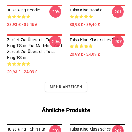
Tulsa King Hoodie
Tulsa King Hoodie
-20%
-20%
33,93 £ - 39,46 £
33,93 £ - 39,46 £
Zurück Zur Übersicht Tulsa
Tulsa King Klassisches T-Shirt
-20%
-20%
King T-Shirt Für Mädchen Wird
Zurück Zur Übersicht Tulsa
20,93 £ - 24,09 £
King T-Shirt
20,93 £ - 24,09 £
MEHR ANZEIGEN
Ähnliche Produkte
Tulsa King T-Shirt Für
Tulsa King Klassisches T-Shirt
-20%
-20%