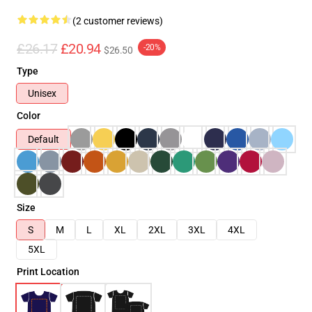
(2 customer reviews)
£26.17
£20.94
-20%
$26.50
Type
Unisex
Color
Default
Size
S
M
L
XL
2XL
3XL
4XL
5XL
Print Location