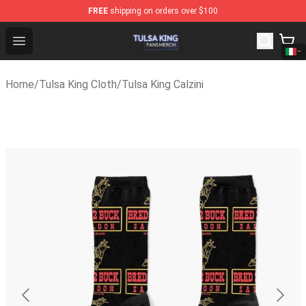
FREE
shipping on orders over $100
Tulsa King Shop - Official Tulsa King Merchandise Store
Open menu
Home
/
Tulsa King Cloth
/
Tulsa King Calzini