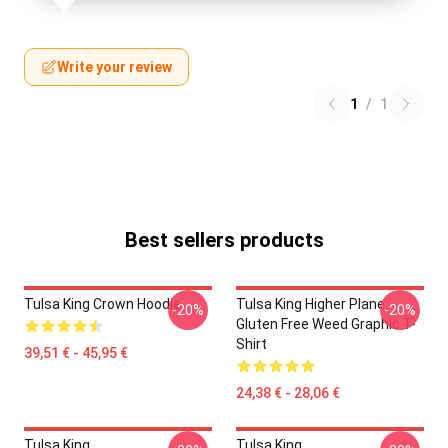
Write your review
1
/
1
Best sellers products
Tulsa King Crown Hoodie
Tulsa King Higher Plane
-20%
-20%
Gluten Free Weed Graphic T-
Shirt
39,51 € - 45,95 €
24,38 € - 28,06 €
Tulsa King
Tulsa King