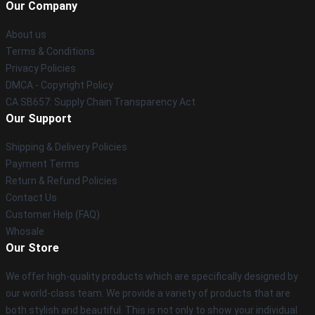
Our Company
About us
Terms & Conditions
Privacy Policies
DMCA - Copyright Policy
CA SB657: Supply Chain Transparency Act
Our Support
Shipping & Delivery Policies
Payment Terms
Return & Refund Policies
Contact Us
Customer Help (FAQ)
Whosale
Our Store
We offer high-quality products which are specifically designed by
our world-class team. We provide a variety of products that are
both stylish and beautiful. This is not only to show your individual