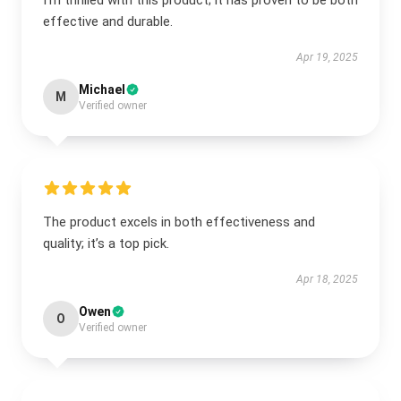
I’m thrilled with this product; it has proven to be both
effective and durable.
Apr 19, 2025
Michael
M
Verified owner
The product excels in both effectiveness and
quality; it’s a top pick.
Apr 18, 2025
Owen
O
Verified owner