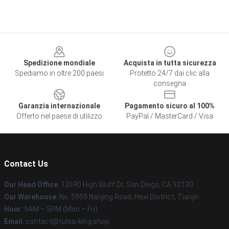
Footer
Spedizione mondiale
Acquista in tutta sicurezza
Spediamo in oltre 200 paesi
Protetto 24/7 dai clic alla
consegna
Garanzia internazionale
Pagamento sicuro al 100%
Offerto nel paese di utilizzo
PayPal / MasterCard / Visa
Contact Us
Our Head Office
: 12690 High Bluff Dr, San Diego, CA 92130
Our Warehouse
: No. 5959 Nanjing Road, Hexi District, Tianjin
Hour
: 9AM – 5PM (Mon – Fri)
Email
: contact@tulsa-king.shop