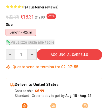
(4 customer reviews)
€22.88
€18.31
-20%
$19.90
Size
Length - 42cm
Visualizza guida alle taglie
Quantity
AGGIUNGI AL CARRELLO
Questa vendita termina tra
02
:
07
:
54
Deliver to United States
Cost to ship:
$6.99
Standard - Order today to get by
Aug. 15 - Aug. 22