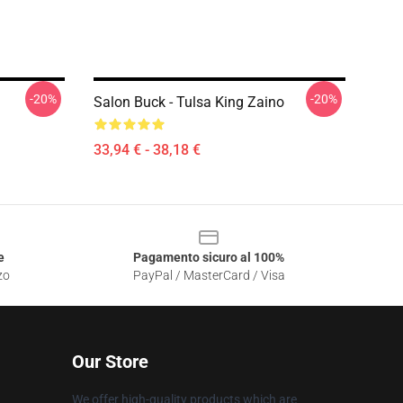
-20%
-20%
Salon Buck - Tulsa King Zaino
33,94 € - 38,18 €
e
Pagamento sicuro al 100%
zo
PayPal / MasterCard / Visa
Our Store
We offer high-quality products which are