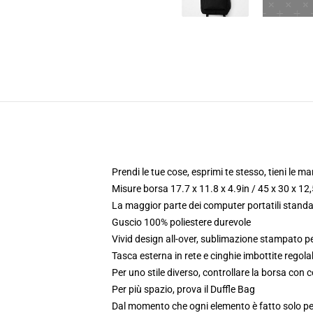
Prendi le tue cose, esprimi te stesso, tieni le ma
Misure borsa 17.7 x 11.8 x 4.9in / 45 x 30 x 12
La maggior parte dei computer portatili standar
Guscio 100% poliestere durevole
Vivid design all-over, sublimazione stampato p
Tasca esterna in rete e cinghie imbottite regolab
Per uno stile diverso, controllare la borsa con c
Per più spazio, prova il Duffle Bag
Dal momento che ogni elemento è fatto solo per 