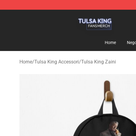
Tulsa King Shop - Official Tulsa King Merchandise Sto
Home
Nego
Home
/
Tulsa King Accessori
/
Tulsa King Zaini