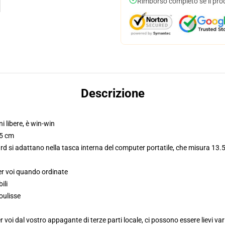
Rimborso completo se il pro
Descrizione
ni libere, è win-win
,5 cm
d si adattano nella tasca interna del computer portatile, che misura 13.5
er voi quando ordinate
ili
oulisse
voi dal vostro appagante di terze parti locale, ci possono essere lievi var