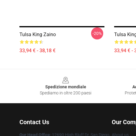
-20%
Tulsa King Zaino
Tulsa King
33,94 € - 38,18 €
33,94 € - 
Footer
Spedizione mondiale
A
Spediamo in oltre 200 paesi
Protet
Contact Us
Our Com
Our Head Office
: 12690 High Bluff Dr, San Diego,
About us