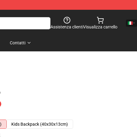
Assistenza clienti
Visualizza carrello
Contatti
)
)
Kids Backpack (40x30x13cm)
e