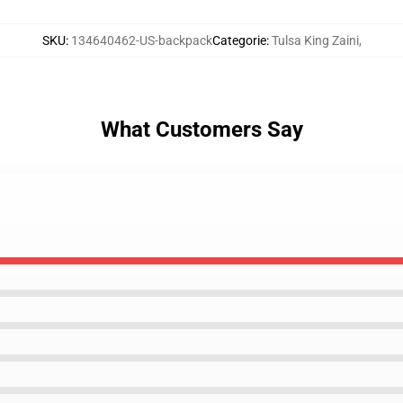
SKU
:
134640462-US-backpack
Categorie
:
Tulsa King Zaini
,
What Customers Say