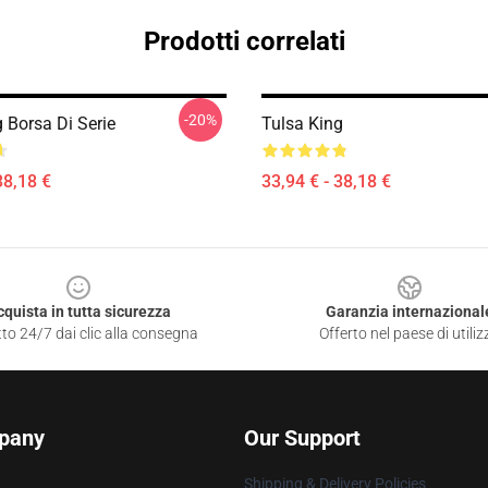
Prodotti correlati
-20%
 Borsa Di Serie
Tulsa King
38,18 €
33,94 € - 38,18 €
cquista in tutta sicurezza
Garanzia internazional
to 24/7 dai clic alla consegna
Offerto nel paese di utiliz
pany
Our Support
Shipping & Delivery Policies