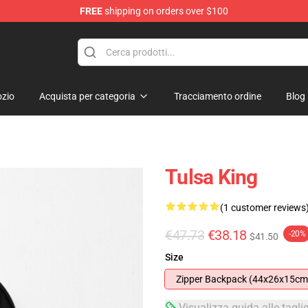
FREE
shipping on orders over $100
re
zio
Acquista per categoria
Tracciamento ordine
Blog
Tulsa King
(1 customer reviews
€47.73
€38.18
-20%
$41.50
Size
Zipper Backpack (44x26x15cm
Visualizza guida alle tagli