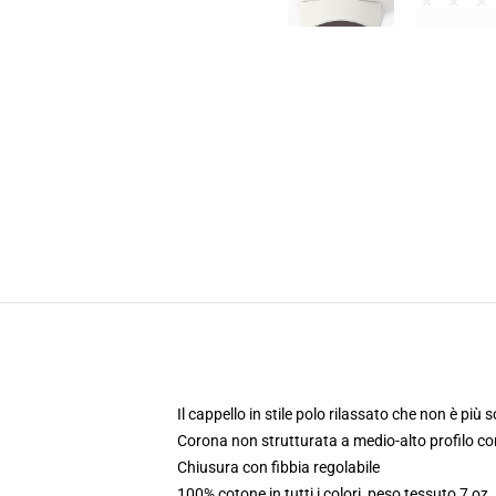
Il cappello in stile polo rilassato che non è più 
Corona non strutturata a medio-alto profilo c
Chiusura con fibbia regolabile
100% cotone in tutti i colori, peso tessuto 7 oz