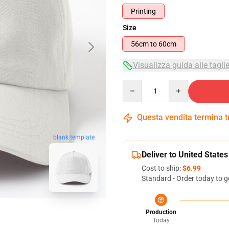
Printing
Size
56cm to 60cm
Visualizza guida alle tagli
Quantity
Questa vendita termina 
blank template
Deliver to United States
Cost to ship:
$6.99
Standard - Order today to g
Production
Today