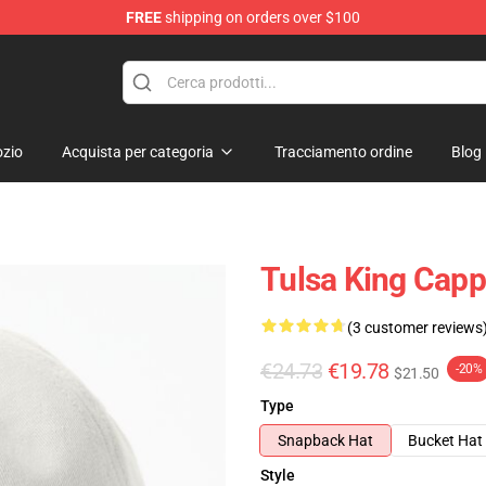
FREE
shipping on orders over $100
re
zio
Acquista per categoria
Tracciamento ordine
Blog
Tulsa King Capp
(3 customer reviews
€24.73
€19.78
-20%
$21.50
Type
Snapback Hat
Bucket Hat
Style