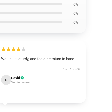
0%
0%
0%
Well-built, sturdy, and feels premium in hand.
Apr 15, 2025
David
D
Verified owner