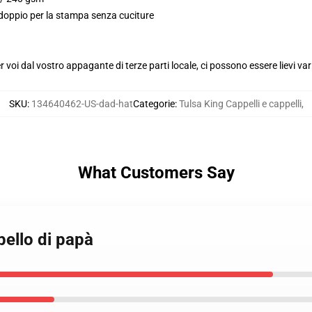
 doppio per la stampa senza cuciture
voi dal vostro appagante di terze parti locale, ci possono essere lievi var
SKU
:
134640462-US-dad-hat
Categorie
:
Tulsa King Cappelli e cappelli
,
What Customers Say
pello di papà