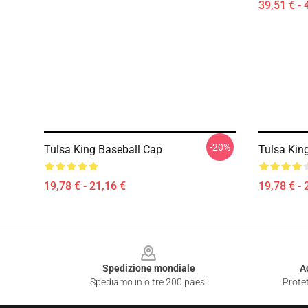
39,51 € - 
-20%
Tulsa King Baseball Cap
Tulsa Kin
19,78 € - 21,16 €
19,78 € - 
Footer
Spedizione mondiale
A
Spediamo in oltre 200 paesi
Protet