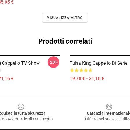
45,95 €
VISUALIZZA ALTRO
Prodotti correlati
-20%
g Cappello TV Show
Tulsa King Cappello Di Serie
21,16 €
19,78 € - 21,16 €
cquista in tutta sicurezza
Garanzia internazional
to 24/7 dai clic alla consegna
Offerto nel paese di utiliz