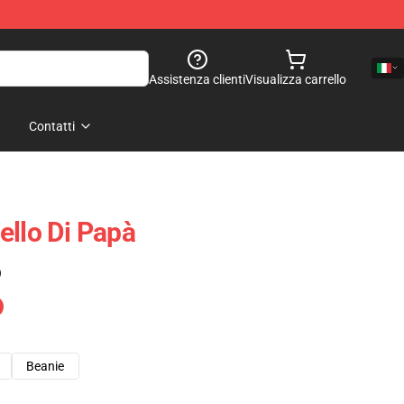
Assistenza clienti
Visualizza carrello
Contatti
ello Di Papà
)
Beanie