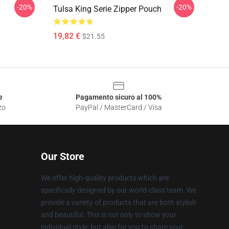
-20%
-20%
Tulsa King Serie Zipper Pouch
19,82 €
$21.55
e
Pagamento sicuro al 100%
zo
PayPal / MasterCard / Visa
Our Store
We offer high-quality products which are
specifically designed by our world-class team. We
provide a variety of products that are both stylish
and beautiful. This is not only to show your
individual style, but also for you to share your