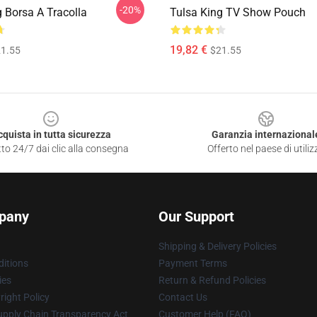
-20%
g Borsa A Tracolla
Tulsa King TV Show Pouch
19,82 €
1.55
$21.55
cquista in tutta sicurezza
Garanzia internazional
to 24/7 dai clic alla consegna
Offerto nel paese di utiliz
pany
Our Support
Shipping & Delivery Policies
itions
Payment Terms
ies
Return & Refund Policies
ight Policy
Contact Us
upply Chain Transparency Act
Customer Help (FAQ)