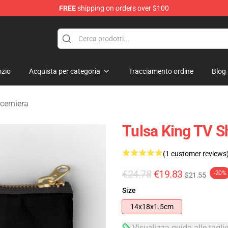
FREE
shipping on orders over $100
re
zio
Acquista per categoria
Tracciamento ordine
Blog
cerniera
Tulsa King TV 
(1 customer reviews
€24.78
€19.83
-20%
$21.55
Size
14x18x1.5cm
Visualizza guida alle tagli