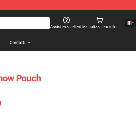
Assistenza clienti
Visualizza carrello
Contatti
Show Pouch
)
e