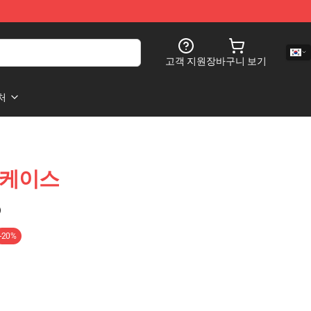
고객 지원
장바구니 보기
처
성 케이스
)
-20%