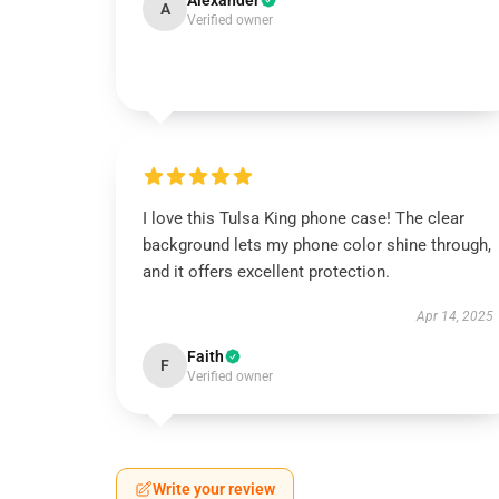
Alexander
A
Verified owner
I love this Tulsa King phone case! The clear
background lets my phone color shine through,
and it offers excellent protection.
Apr 14, 2025
Faith
F
Verified owner
Write your review