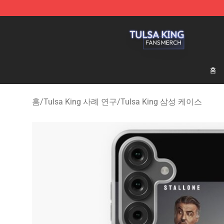
Tulsa King Shop - Official Tulsa King Merchandise Sto
홈
홈
/
Tulsa King 사례 연구
/
Tulsa King 삼성 케이스