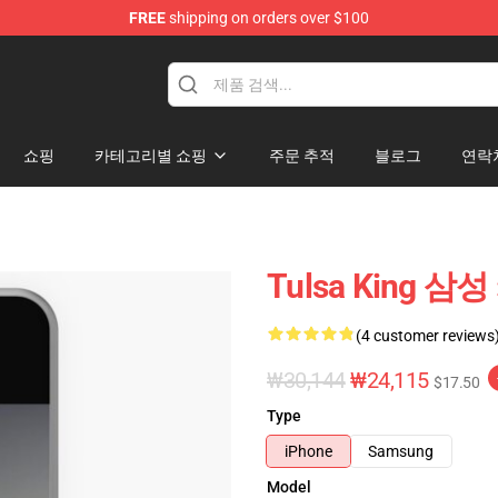
FREE
shipping on orders over $100
re
쇼핑
카테고리별 쇼핑
주문 추적
블로그
연락
Tulsa King 삼
(4 customer reviews
₩30,144
₩24,115
$17.50
Type
iPhone
Samsung
Model