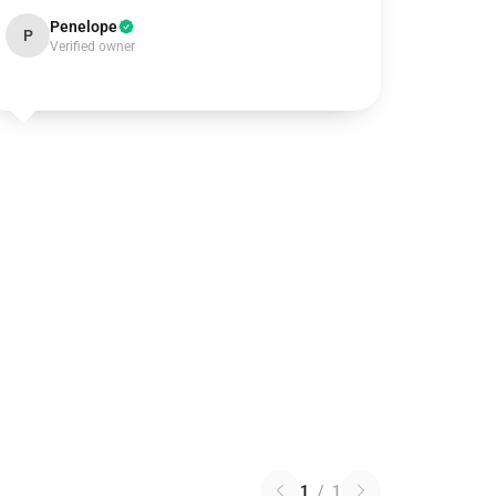
Penelope
P
Verified owner
1
/
1