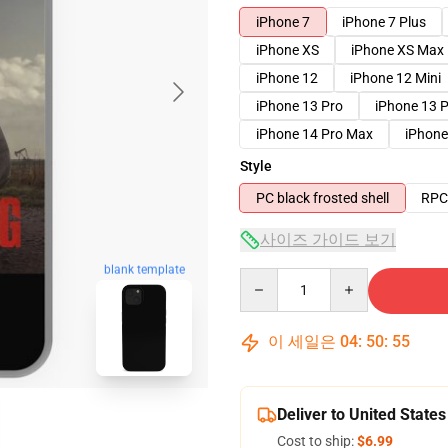
iPhone 7
iPhone 7 Plus
iPhone XS
iPhone XS Max
iPhone 12
iPhone 12 Mini
iPhone 13 Pro
iPhone 13 
iPhone 14 Pro Max
iPhone
Style
PC black frosted shell
RPC 
사이즈 가이드 보기
blank template
Quantity
이 세일은
04
:
50
:
54
Deliver to United States
Cost to ship:
$6.99