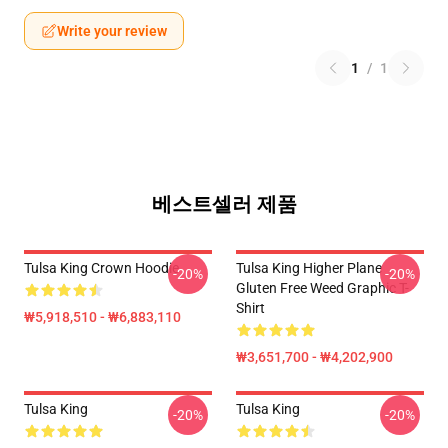
Write your review
1
/
1
베스트셀러 제품
Tulsa King Crown Hoodie
Tulsa King Higher Plane
-20%
-20%
Gluten Free Weed Graphic T-
Shirt
₩5,918,510 - ₩6,883,110
₩3,651,700 - ₩4,202,900
Tulsa King
Tulsa King
-20%
-20%