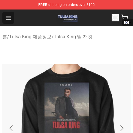
FREE
shipping on orders over $100
Tulsa King Shop - Official Tulsa King Merchandise Store
Open menu
홈
/
Tulsa King 제품정보
/
Tulsa King 땀 재킷