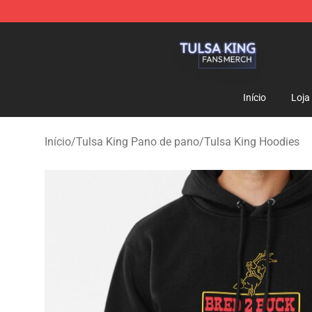
Tulsa King Shop - Official Tulsa King Merchandise Sto
Início
Loja
Início
/
Tulsa King Pano de pano
/
Tulsa King Hoodies