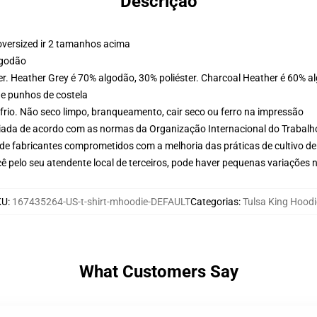
Descrição
oversized ir 2 tamanhos acima
lgodão
er. Heather Grey é 70% algodão, 30% poliéster. Charcoal Heather é 60% a
 e punhos de costela
frio. Não seco limpo, branqueamento, cair seco ou ferro na impressão
aliada de acordo com as normas da Organização Internacional do Trabalh
de fabricantes comprometidos com a melhoria das práticas de cultivo de
ê pelo seu atendente local de terceiros, pode haver pequenas variações 
KU
:
167435264-US-t-shirt-mhoodie-DEFAULT
Categorias
:
Tulsa King Hoodi
What Customers Say