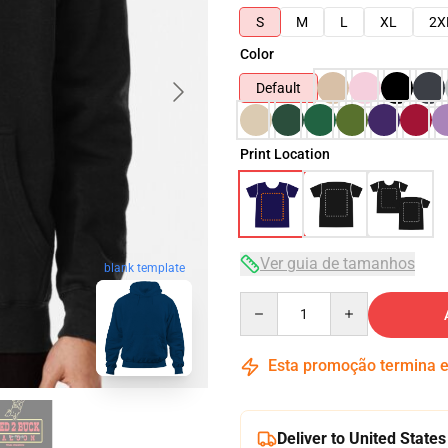
S
M
L
XL
2X
Color
Default
Print Location
Ver guia de tamanhos
blank template
Quantity
Esta promoção termina
Deliver to United States