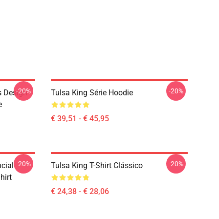
-20%
-20%
s Design
Tulsa King Série Hoodie
e
€ 39,51 - € 45,95
-20%
-20%
ncial
Tulsa King T-Shirt Clássico
hirt
€ 24,38 - € 28,06