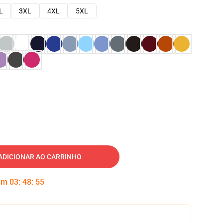
L
3XL
4XL
5XL
ADICIONAR AO CARRINHO
 em
03
:
48
:
54