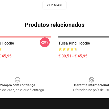
VER MAIS
Produtos relacionados
-20%
g Hoodie
Tulsa King Hoodie
€ 45,95
€ 39,51 - € 45,95
Compre com confiança
Garantia internacional
gido 24/7, do clique à entrega
Oferecido no país de us