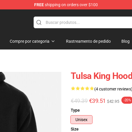
FREE
shipping on orders over $100
re
Compre por categoria
Rastreamento de pedido
Blog
Tulsa King Hood
(4 customer reviews
€49.39
€39.51
-20%
$42.95
Type
Unisex
Size