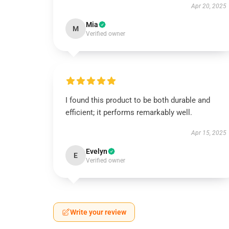
Apr 20, 2025
Mia
M
Verified owner
I found this product to be both durable and
efficient; it performs remarkably well.
Apr 15, 2025
Evelyn
E
Verified owner
Write your review