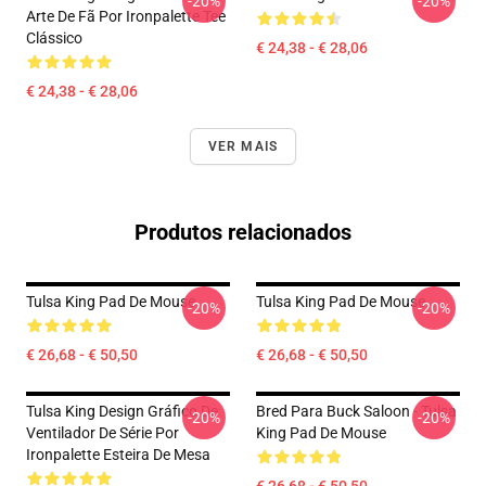
-20%
-20%
Arte De Fã Por Ironpalette Tee
Clássico
€ 24,38 - € 28,06
€ 24,38 - € 28,06
VER MAIS
Produtos relacionados
Tulsa King Pad De Mouse
Tulsa King Pad De Mouse
-20%
-20%
€ 26,68 - € 50,50
€ 26,68 - € 50,50
Tulsa King Design Gráfico De
Bred Para Buck Saloon - Tulsa
-20%
-20%
Ventilador De Série Por
King Pad De Mouse
Ironpalette Esteira De Mesa