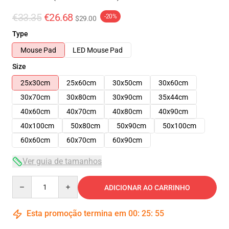
€33.35
€26.68
-20%
$29.00
Type
Mouse Pad
LED Mouse Pad
Size
25x30cm
25x60cm
30x50cm
30x60cm
30x70cm
30x80cm
30x90cm
35x44cm
40x60cm
40x70cm
40x80cm
40x90cm
40x100cm
50x80cm
50x90cm
50x100cm
60x60cm
60x70cm
60x90cm
Ver guia de tamanhos
Quantity
ADICIONAR AO CARRINHO
Esta promoção termina em
00
:
25
:
54