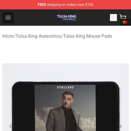
FREE
shipping on orders over $100
Tulsa King Shop - Official Tulsa King Merchandise Store
Open menu
Início
/
Tulsa King Acessórios
/
Tulsa King Mouse Pads