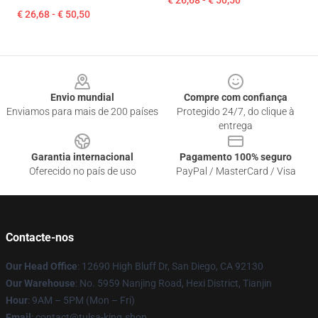
€ 26,68 - € 50,50
€ 26,68 - € 50,50
Footer
Envio mundial
Compre com confiança
Enviamos para mais de 200 países
Protegido 24/7, do clique à
entrega
Garantia internacional
Pagamento 100% seguro
Oferecido no país de uso
PayPal / MasterCard / Visa
Contacte-nos
Our Head Office
: 12690 High Bluff Dr, San Diego, CA 92130
Our Warehouse
: No. 5959 Nanjing Road, Hexi District, Tianjin
Hour
: 9AM – 5PM (Mon – Fri)
Email
: contact@tulsa-king.shop