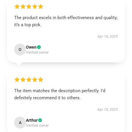
The product excels in both effectiveness and quality;
it’s a top pick.
Apr 18, 2025
Owen
O
Verified owner
The item matches the description perfectly. I’d
definitely recommend it to others.
Apr 18, 2025
Arthur
A
Verified owner