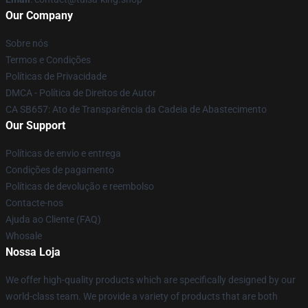
Our Company
Sobre nós
Termos e Condições
Políticas de Privacidade
DMCA - Política de Direitos de Autor
CA SB657: Ato de Transparência da Cadeia de Abastecimento
Our Support
Políticas de envio e entrega
Condições de pagamento
Políticas de devolução e reembolso
Contacte-nos
Ajuda ao Cliente (FAQ)
Whosale
Nossa Loja
We offer high-quality products which are specifically designed by our
world-class team. We provide a variety of products that are both