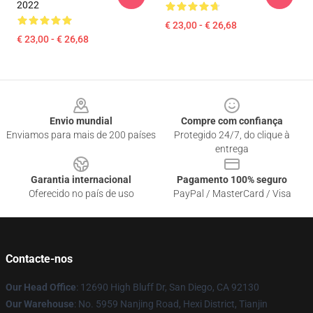
2022
€ 23,00 - € 26,68
€ 23,00 - € 26,68
Footer
Envio mundial
Compre com confiança
Enviamos para mais de 200 países
Protegido 24/7, do clique à
entrega
Garantia internacional
Pagamento 100% seguro
Oferecido no país de uso
PayPal / MasterCard / Visa
Contacte-nos
Our Head Office
: 12690 High Bluff Dr, San Diego, CA 92130
Our Warehouse
: No. 5959 Nanjing Road, Hexi District, Tianjin