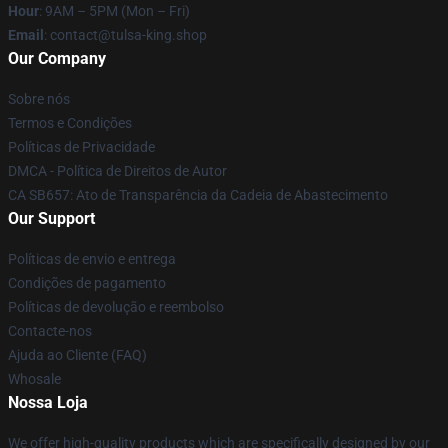
Hour
: 9AM – 5PM (Mon – Fri)
Email
: contact@tulsa-king.shop
Our Company
Sobre nós
Termos e Condições
Políticas de Privacidade
DMCA - Política de Direitos de Autor
CA SB657: Ato de Transparência da Cadeia de Abastecimento
Our Support
Políticas de envio e entrega
Condições de pagamento
Políticas de devolução e reembolso
Contacte-nos
Ajuda ao Cliente (FAQ)
Whosale
Nossa Loja
We offer high-quality products which are specifically designed by our