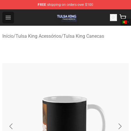
FREE
shipping on orders over $100
Tulsa King Shop - Official Tulsa King Merchandise Store
Open menu
Início
/
Tulsa King Acessórios
/
Tulsa King Canecas