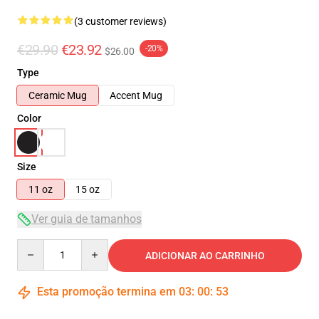
(3 customer reviews)
€29.90
€23.92
-20%
$26.00
Type
Ceramic Mug
Accent Mug
Color
Size
11 oz
15 oz
Ver guia de tamanhos
Quantity
ADICIONAR AO CARRINHO
Esta promoção termina em
03
:
00
:
53