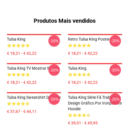
Produtos Mais vendidos
Tulsa King
Retro Tulsa King Poster
-20%
-20%
€ 18,21 - € 42,22
€ 18,21 - € 42,22
Tulsa King TV Mostrar Poster
Tulsa King
-20%
-20%
€ 18,21 - € 42,22
€ 18,21 - € 42,22
Tulsa King Sweatshirt Da Série
Tulsa King Série Fã Trabalhos
-20%
-20%
Design Gráfico Por Ironpalette
Hoodie
€ 37,67 - € 44,11
€ 39,51 - € 45,95