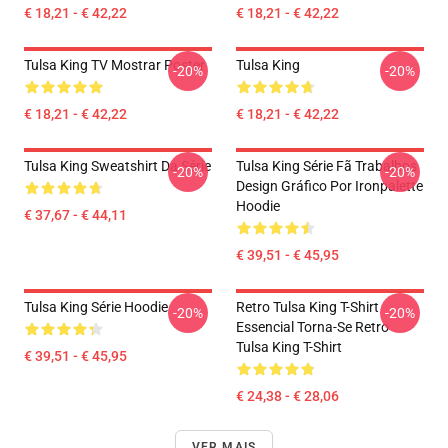
€ 18,21 - € 42,22
€ 18,21 - € 42,22
Tulsa King TV Mostrar Poster
Tulsa King
-20%
-20%
€ 18,21 - € 42,22
€ 18,21 - € 42,22
Tulsa King Sweatshirt Da Série
Tulsa King Série Fã Trabalhos
-20%
-20%
Design Gráfico Por Ironpalette
Hoodie
€ 37,67 - € 44,11
€ 39,51 - € 45,95
Tulsa King Série Hoodie
Retro Tulsa King T-Shirt
-20%
-20%
Essencial Torna-Se Retro
Tulsa King T-Shirt
€ 39,51 - € 45,95
€ 24,38 - € 28,06
VER MAIS