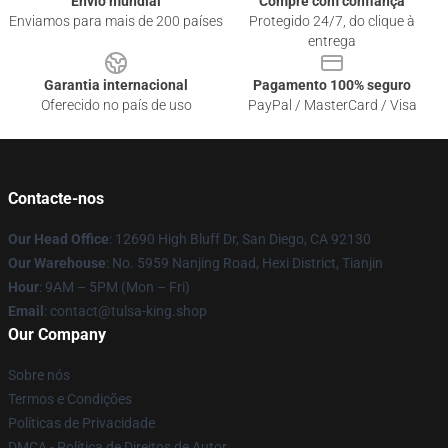
Envio mundial
Compre com confiança
Enviamos para mais de 200 países
Protegido 24/7, do clique à
entrega
Garantia internacional
Pagamento 100% seguro
Oferecido no país de uso
PayPal / MasterCard / Visa
Contacte-nos
Our Head Office
: 12690 High Bluff Dr, San Diego, CA 92130
Our Warehouse
: No. 5959 Nanjing Road, Hexi District, Tianjin
Hour
: 9AM – 5PM (Mon – Fri)
Email
: contact@tulsa-king.shop
Our Company
Sobre nós
Termos e Condições
Políticas de Privacidade
DMCA - Política de Direitos de Autor