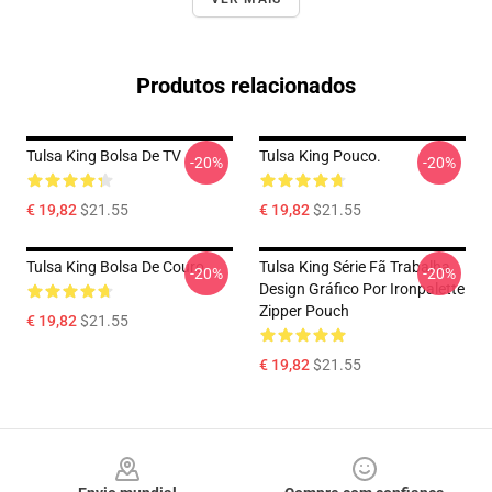
Produtos relacionados
Tulsa King Bolsa De TV
Tulsa King Pouco.
-20%
-20%
€ 19,82
$21.55
€ 19,82
$21.55
Tulsa King Bolsa De Couro
Tulsa King Série Fã Trabalha
-20%
-20%
Design Gráfico Por Ironpalette
Zipper Pouch
€ 19,82
$21.55
€ 19,82
$21.55
Footer