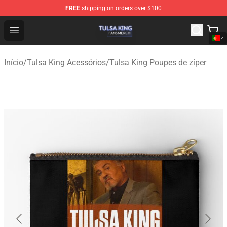
FREE
shipping on orders over $100
Tulsa King Shop - Official Tulsa King Merchandise Store
Open menu
Início
/
Tulsa King Acessórios
/
Tulsa King Poupes de zíper