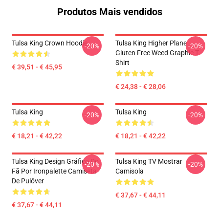
Produtos Mais vendidos
Tulsa King Crown Hoodie
Tulsa King Higher Plane
-20%
-20%
Gluten Free Weed Graphic T-
Shirt
€ 39,51 - € 45,95
€ 24,38 - € 28,06
Tulsa King
Tulsa King
-20%
-20%
€ 18,21 - € 42,22
€ 18,21 - € 42,22
Tulsa King Design Gráfico Do
Tulsa King TV Mostrar
-20%
-20%
Fã Por Ironpalette Camiseta
Camisola
De Pulôver
€ 37,67 - € 44,11
€ 37,67 - € 44,11