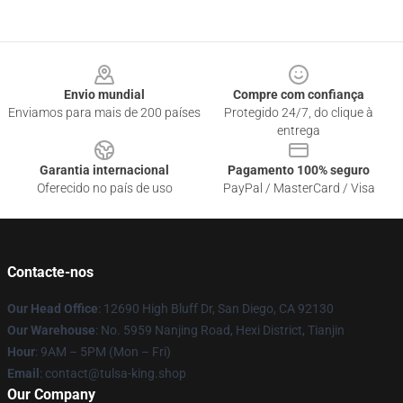
Footer
Envio mundial
Compre com confiança
Enviamos para mais de 200 países
Protegido 24/7, do clique à
entrega
Garantia internacional
Pagamento 100% seguro
Oferecido no país de uso
PayPal / MasterCard / Visa
Contacte-nos
Our Head Office
: 12690 High Bluff Dr, San Diego, CA 92130
Our Warehouse
: No. 5959 Nanjing Road, Hexi District, Tianjin
Hour
: 9AM – 5PM (Mon – Fri)
Email
: contact@tulsa-king.shop
Our Company