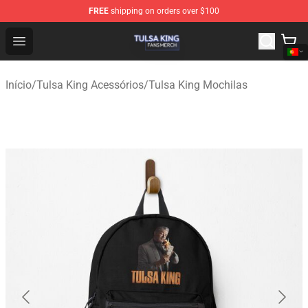
FREE
shipping on orders over $100
Tulsa King Shop - Official Tulsa King Merchandise Store
Open menu
Início
/
Tulsa King Acessórios
/
Tulsa King Mochilas