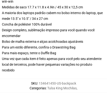
win-win
Medidas de saco 17.7 x 11.8 x 4.9in / 45 x 30 x 12,5 cm
A maioria dos laptops padrão cabem no bolso interno do laptop, que
mede 13.5" x 10.5" / 34 x 27 cm
Concha de poliéster 100% durável
Design completo, sublimação impresso para você quando você
encomendar
Bolso de malha externa e alças acolchoadas ajustáveis
Para um estilo diferente, confira o Drawstring Bag
Para mais espaço, tente o Duffle Bag
Uma vez que cada item é feito apenas para você pelo seu atendente
local de terceiros, pode haver pequenas variações no produto
recebido
SKU
:
134641450-US-backpack
Categorias
:
Tulsa King Mochilas
,