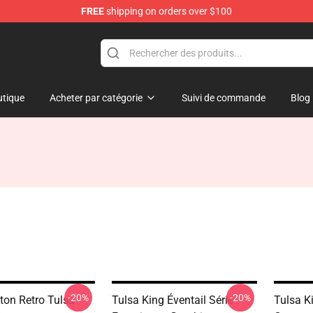
FREE
shipping on orders over $100
re
tique
Acheter par catégorie
Suivi de commande
Blog
-20%
-20%
ton Retro Tulsa
Tulsa King Éventail Série
Tulsa K