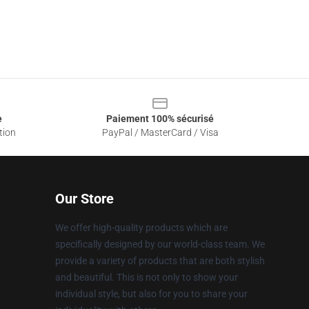
e
Paiement 100% sécurisé
tion
PayPal / MasterCard / Visa
Our Store
We offer high-quality products which are
specifically designed by our world-class team. We
provide a variety of products that are both stylish
and beautiful. This is not only to show your
individual style, but also for you to share your