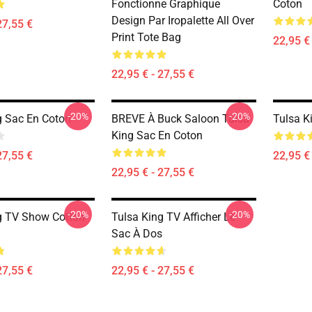
Fonctionne Graphique
Coton
Design Par Iropalette All Over
27,55 €
Print Tote Bag
22,95 € 
22,95 € - 27,55 €
-20%
-20%
g Sac En Coton
BREVE À Buck Saloon Tulsa
Tulsa K
King Sac En Coton
27,55 €
22,95 € 
22,95 € - 27,55 €
-20%
-20%
g TV Show Cotton
Tulsa King TV Afficher Le
Sac À Dos
27,55 €
22,95 € - 27,55 €