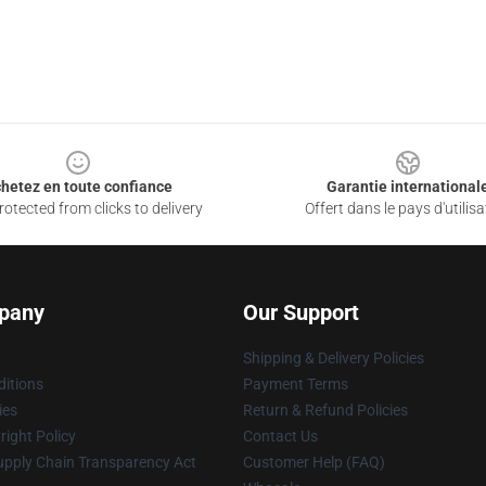
hetez en toute confiance
Garantie international
otected from clicks to delivery
Offert dans le pays d'utilisa
pany
Our Support
Shipping & Delivery Policies
itions
Payment Terms
ies
Return & Refund Policies
ight Policy
Contact Us
upply Chain Transparency Act
Customer Help (FAQ)