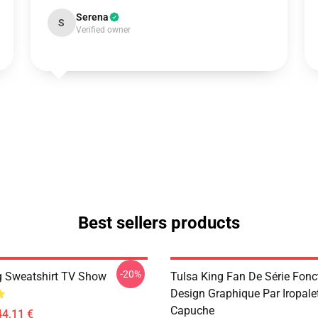
Serena
S
Verified owner
Best sellers products
-20%
g Sweatshirt TV Show
Tulsa King Fan De Série Fonc
Design Graphique Par Iropale
Capuche
44,11 €