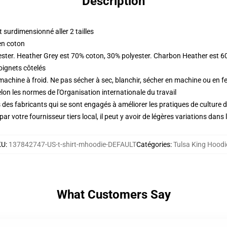
Description
surdimensionné aller 2 tailles
en coton
ester. Heather Grey est 70% coton, 30% polyester. Charbon Heather est 6
oignets côtelés
 machine à froid. Ne pas sécher à sec, blanchir, sécher en machine ou en fe
lon les normes de l'Organisation internationale du travail
des fabricants qui se sont engagés à améliorer les pratiques de culture du
ar votre fournisseur tiers local, il peut y avoir de légères variations dans 
KU
:
137842747-US-t-shirt-mhoodie-DEFAULT
Catégories
:
Tulsa King Hoodi
What Customers Say