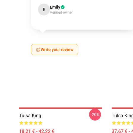
Emily
E
Verified owner
Write your review
-20%
Tulsa King
Tulsa Kin
18,21 € - 42,22 €
37,67 € - 