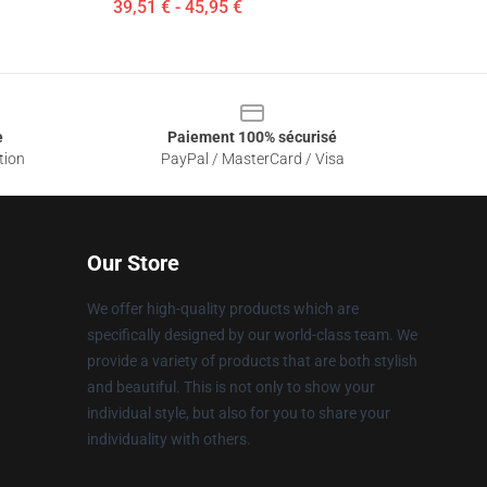
39,51 € - 45,95 €
e
Paiement 100% sécurisé
tion
PayPal / MasterCard / Visa
Our Store
We offer high-quality products which are
specifically designed by our world-class team. We
provide a variety of products that are both stylish
and beautiful. This is not only to show your
individual style, but also for you to share your
individuality with others.