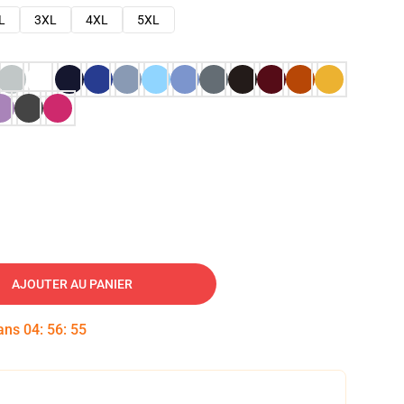
L
3XL
4XL
5XL
AJOUTER AU PANIER
dans
04
:
56
:
54