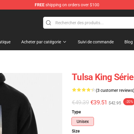
FREE
shipping on orders over $100
re
tique
Acheter par catégorie
Suivi de commande
Blog
Tulsa King Séri
(3 customer reviews
€49.39
€39.51
-20%
$42.95
Type
Unisex
Size