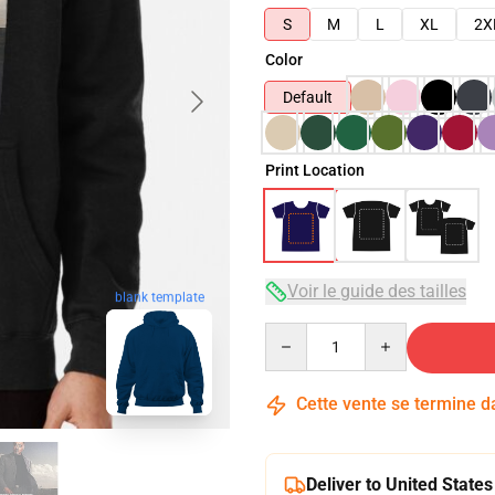
S
M
L
XL
2X
Color
Default
Print Location
Voir le guide des tailles
blank template
Quantity
Cette vente se termine 
Deliver to United States