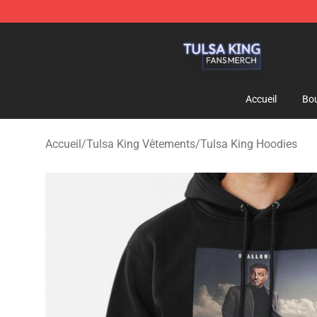
Tulsa King Shop - Official Tulsa King Merchandise Sto
Accueil
Bou
Accueil
/
Tulsa King Vêtements
/
Tulsa King Hoodies