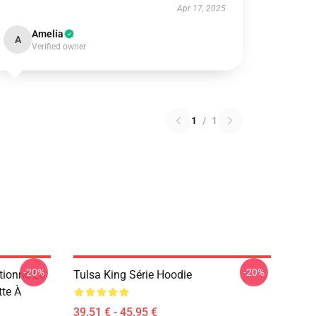
Apr 17, 2025
Amelia
A
Verified owner
1
/
1
-20%
-20%
tionne Le
Tulsa King Série Hoodie
tte À
39,51 € - 45,95 €