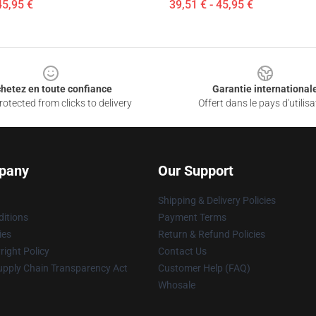
45,95 €
39,51 € - 45,95 €
hetez en toute confiance
Garantie international
otected from clicks to delivery
Offert dans le pays d'utilisa
pany
Our Support
Shipping & Delivery Policies
itions
Payment Terms
ies
Return & Refund Policies
ight Policy
Contact Us
upply Chain Transparency Act
Customer Help (FAQ)
Whosale