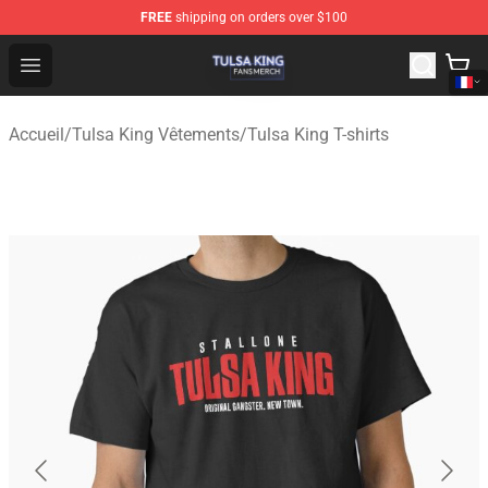
FREE
shipping on orders over $100
Tulsa King Shop - Official Tulsa King Merchandise Store
Open menu
Accueil
/
Tulsa King Vêtements
/
Tulsa King T-shirts