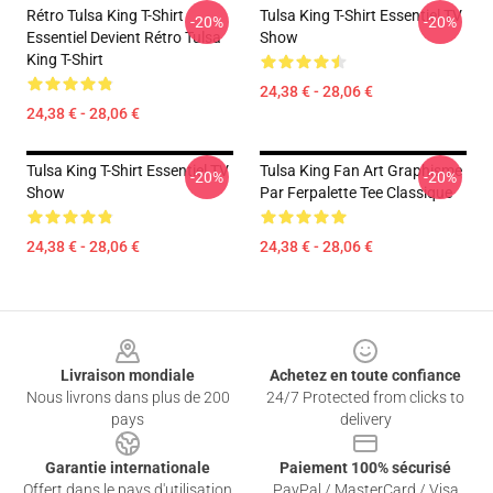
Rétro Tulsa King T-Shirt
Tulsa King T-Shirt Essentiel TV
-20%
-20%
Essentiel Devient Rétro Tulsa
Show
King T-Shirt
24,38 € - 28,06 €
24,38 € - 28,06 €
Tulsa King T-Shirt Essentiel TV
Tulsa King Fan Art Graphisme
-20%
-20%
Show
Par Ferpalette Tee Classique
24,38 € - 28,06 €
24,38 € - 28,06 €
Footer
Livraison mondiale
Achetez en toute confiance
Nous livrons dans plus de 200
24/7 Protected from clicks to
pays
delivery
Garantie internationale
Paiement 100% sécurisé
Offert dans le pays d'utilisation
PayPal / MasterCard / Visa