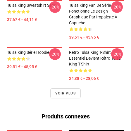
Tulsa King Sweatshirt Série
Tulsa King Fan De Série
-20%
-20%
Fonctionne Le Design
Graphique Par Iropalette À
37,67 € - 44,11 €
Capuche
39,51 € - 45,95 €
Tulsa King Série Hoodie
Rétro Tulsa King T-Shirt
-20%
-20%
Essentiel Devient Rétro Tulsa
King T-Shirt
39,51 € - 45,95 €
24,38 € - 28,06 €
VOIR PLUS
Produits connexes