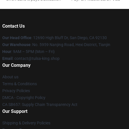
Contact Us
Our Head Office
: 12690 High Bluff Dr, San Diego, CA 92130
Our Warehouse
: No. 5959 Nanjing Road, Hexi District, Tianjin
Hour
: 9AM – 5PM (Mon – Fri)
Email
: contact@tulsa-king.shop
Our Company
About us
Terms & Conditions
Privacy Policies
DMCA - Copyright Policy
CA SB657: Supply Chain Transparency Act
Our Support
Shipping & Delivery Policies