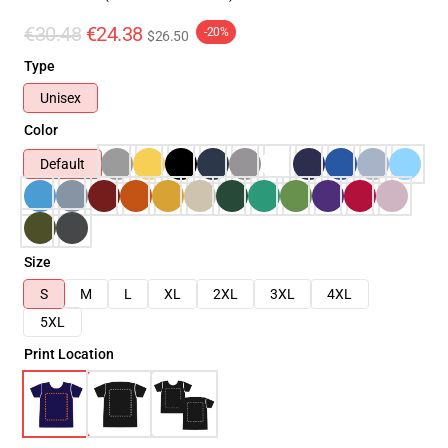
€30.48
€24.38
-20%
$26.50
Type
Unisex
Color
Default
Size
S
M
L
XL
2XL
3XL
4XL
5XL
Print Location