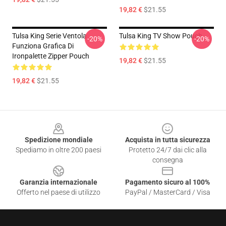
19,82 €
$21.55
Tulsa King Serie Ventola
Tulsa King TV Show Pouch
-20%
-20%
Funziona Grafica Di
Ironpalette Zipper Pouch
19,82 €
$21.55
19,82 €
$21.55
Footer
Spedizione mondiale
Acquista in tutta sicurezza
Spediamo in oltre 200 paesi
Protetto 24/7 dai clic alla
consegna
Garanzia internazionale
Pagamento sicuro al 100%
Offerto nel paese di utilizzo
PayPal / MasterCard / Visa