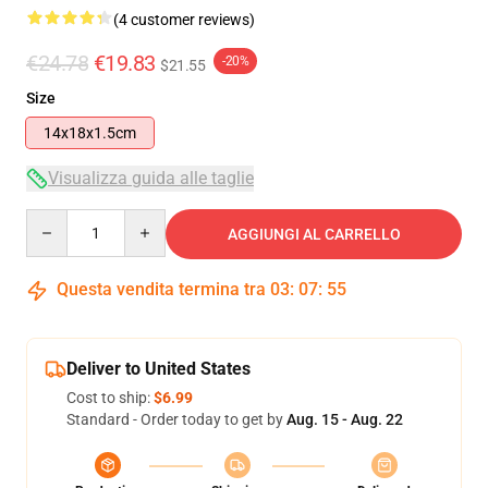
(4 customer reviews)
€24.78
€19.83
-20%
$21.55
Size
14x18x1.5cm
Visualizza guida alle taglie
Quantity
AGGIUNGI AL CARRELLO
Questa vendita termina tra
03
:
07
:
54
Deliver to United States
Cost to ship:
$6.99
Standard - Order today to get by
Aug. 15 - Aug. 22