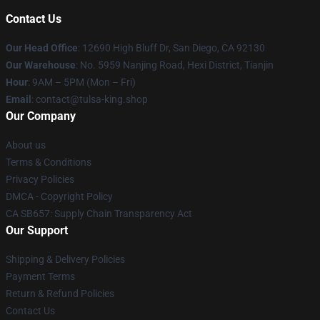
Contact Us
Our Head Office
: 12690 High Bluff Dr, San Diego, CA 92130
Our Warehouse
: No. 5959 Nanjing Road, Hexi District, Tianjin
Hour
: 9AM – 5PM (Mon – Fri)
Email
: contact@tulsa-king.shop
Our Company
About us
Terms & Conditions
Privacy Policies
DMCA - Copyright Policy
CA SB657: Supply Chain Transparency Act
Our Support
Shipping & Delivery Policies
Payment Terms
Return & Refund Policies
Contact Us