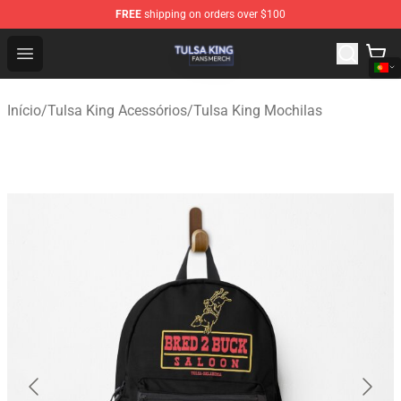
FREE
shipping on orders over $100
Tulsa King Shop - Official Tulsa King Merchandise Store
Open menu
Início
/
Tulsa King Acessórios
/
Tulsa King Mochilas