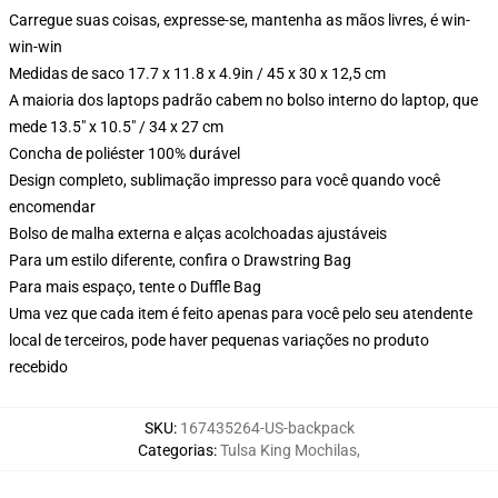
Carregue suas coisas, expresse-se, mantenha as mãos livres, é win-
win-win
Medidas de saco 17.7 x 11.8 x 4.9in / 45 x 30 x 12,5 cm
A maioria dos laptops padrão cabem no bolso interno do laptop, que
mede 13.5" x 10.5" / 34 x 27 cm
Concha de poliéster 100% durável
Design completo, sublimação impresso para você quando você
encomendar
Bolso de malha externa e alças acolchoadas ajustáveis
Para um estilo diferente, confira o Drawstring Bag
Para mais espaço, tente o Duffle Bag
Uma vez que cada item é feito apenas para você pelo seu atendente
local de terceiros, pode haver pequenas variações no produto
recebido
SKU
:
167435264-US-backpack
Categorias
:
Tulsa King Mochilas
,