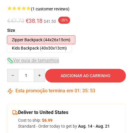
(1 customer reviews)
€47.73
€38.18
-20%
$41.50
Size
Zipper Backpack (44x26x15cm)
Kids Backpack (40x30x13cm)
Ver guia de tamanhos
Quantity
ADICIONAR AO CARRINHO
Esta promoção termina em
01
:
35
:
53
Deliver to United States
Cost to ship:
$6.99
Standard - Order today to get by
Aug. 14 - Aug. 21