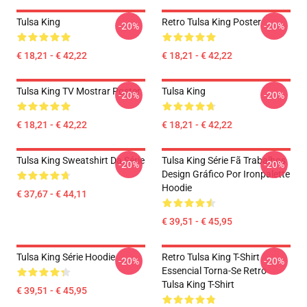
Tulsa King
Retro Tulsa King Poster
-20%
-20%
€ 18,21 - € 42,22
€ 18,21 - € 42,22
Tulsa King TV Mostrar Poster
Tulsa King
-20%
-20%
€ 18,21 - € 42,22
€ 18,21 - € 42,22
Tulsa King Sweatshirt Da Série
Tulsa King Série Fã Trabalhos
-20%
-20%
Design Gráfico Por Ironpalette
Hoodie
€ 37,67 - € 44,11
€ 39,51 - € 45,95
Tulsa King Série Hoodie
Retro Tulsa King T-Shirt
-20%
-20%
Essencial Torna-Se Retro
Tulsa King T-Shirt
€ 39,51 - € 45,95