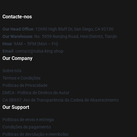
Contacte-nos
Our Head Office
: 12690 High Bluff Dr, San Diego, CA 92130
Our Warehouse
: No. 5959 Nanjing Road, Hexi District, Tianjin
Hour
: 9AM – 5PM (Mon – Fri)
Email
: contact@tulsa-king.shop
Our Company
Sobre nós
Termos e Condições
Políticas de Privacidade
DMCA - Política de Direitos de Autor
CA SB657: Ato de Transparência da Cadeia de Abastecimento
Our Support
Políticas de envio e entrega
Condições de pagamento
Políticas de devolução e reembolso