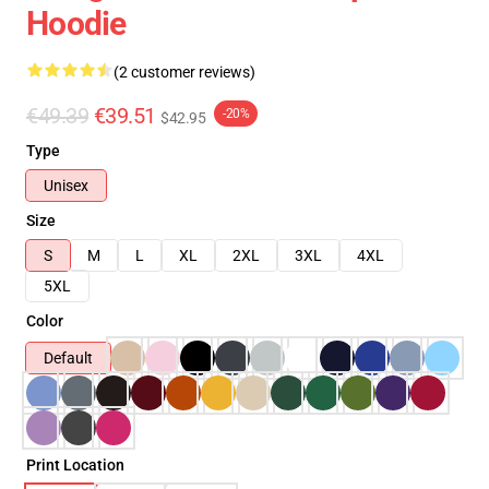
Hoodie
(2 customer reviews)
€49.39
€39.51
-20%
$42.95
Type
Unisex
Size
S
M
L
XL
2XL
3XL
4XL
5XL
Color
Default
Print Location