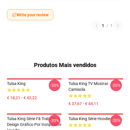
Write your review
1
/
1
Produtos Mais vendidos
Tulsa King
Tulsa King TV Mostrar
-20%
-20%
Camisola
€ 18,21 - € 42,22
€ 37,67 - € 44,11
Tulsa King Série Fã Trabalhos
Tulsa King Série Hoodie
-20%
-20%
Design Gráfico Por Ironpalette