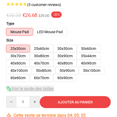
(5 customer reviews)
€33.35
€26.68
-20%
$29.00
Type
Mouse Pad
LED Mouse Pad
Size
25x30cm
25x60cm
30x50cm
30x60cm
30x70cm
30x80cm
30x90cm
35x44cm
40x60cm
40x70cm
40x80cm
40x90cm
40x100cm
50x80cm
50x90cm
50x100cm
60x60cm
60x70cm
60x90cm
Voir le guide des tailles
Quantity
AJOUTER AU PANIER
Cette vente se termine dans
04
:
05
:
54