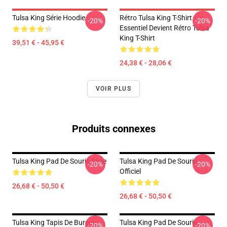
Tulsa King Série Hoodie
Rétro Tulsa King T-Shirt
-20%
-20%
Essentiel Devient Rétro Tulsa
King T-Shirt
39,51 € - 45,95 €
24,38 € - 28,06 €
VOIR PLUS
Produits connexes
Tulsa King Pad De Souris Série
Tulsa King Pad De Souris
-20%
-20%
Officiel
26,68 € - 50,50 €
26,68 € - 50,50 €
Tulsa King Tapis De Bureau
Tulsa King Pad De Souris
-20%
-20%