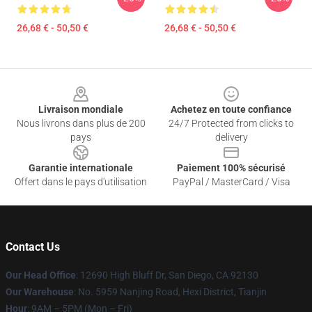
26,68 € - 50,50 €
26,68 € - 50,50 €
Footer
Livraison mondiale
Achetez en toute confiance
Nous livrons dans plus de 200
24/7 Protected from clicks to
pays
delivery
Garantie internationale
Paiement 100% sécurisé
Offert dans le pays d'utilisation
PayPal / MasterCard / Visa
Contact Us
Our Head Office
: 12690 High Bluff Dr, San Diego, CA 92130
Our Warehouse
: No. 5959 Nanjing Road, Hexi District, Tianjin
Hour
: 9AM – 5PM (Mon – Fri)