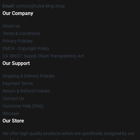
Email
: contact@tulsa-king.shop
Our Company
About us
Terms & Conditions
Privacy Policies
DMCA - Copyright Policy
CA SB657: Supply Chain Transparency Act
Our Support
Shipping & Delivery Policies
Payment Terms
Return & Refund Policies
Contact Us
Customer Help (FAQ)
Whosale
Our Store
We offer high-quality products which are specifically designed by our