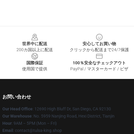
Footer
世界中に配送
安心してお買い物
200カ国以上に配送
クリックから配送まで24/7保護
国際保証
100％安全なチェックアウト
使用国で提供
PayPal / マスターカード / ビザ
お問い合わせ
Our Head Office
: 12690 High Bluff Dr, San Diego, CA 92130
Our Warehouse
: No. 5959 Nanjing Road, Hexi District, Tianjin
Hour
: 9AM – 5PM (Mon – Fri)
Email
: contact@tulsa-king.shop