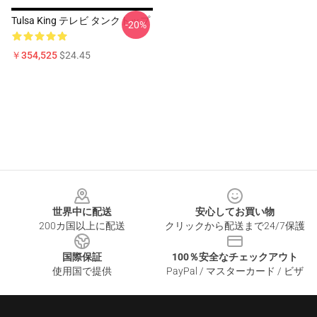
Tulsa King テレビ タンクトップ
-20%
￥354,525
$24.45
Footer
世界中に配送
安心してお買い物
200カ国以上に配送
クリックから配送まで24/7保護
国際保証
100％安全なチェックアウト
使用国で提供
PayPal / マスターカード / ビザ