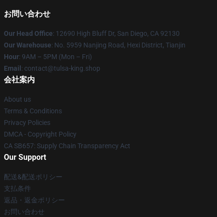
お問い合わせ
Our Head Office
: 12690 High Bluff Dr, San Diego, CA 92130
Our Warehouse
: No. 5959 Nanjing Road, Hexi District, Tianjin
Hour
: 9AM – 5PM (Mon – Fri)
Email
: contact@tulsa-king.shop
会社案内
About us
Terms & Conditions
Privacy Policies
DMCA - Copyright Policy
CA SB657: Supply Chain Transparency Act
Our Support
配送&配送ポリシー
支払条件
返品・返金ポリシー
お問い合わせ