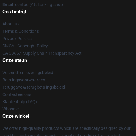
Email
: contact@tulsa-king.shop
Ons bedrijf
About us
Terms & Conditions
Privacy Policies
DMCA - Copyright Policy
CA SB657: Supply Chain Transparency Act
Onze steun
Verzend- en leveringsbeleid
Betalingsvoorwaarden
Teruggave & terugbetalingsbeleid
Contacteer ons
Klantenhulp (FAQ)
Whosale
Onze winkel
We offer high-quality products which are specifically designed by our
world-class team. We provide a variety of products that are both