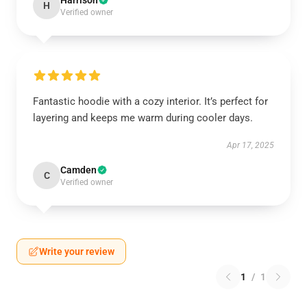
Harrison
H
Verified owner
Fantastic hoodie with a cozy interior. It’s perfect for
layering and keeps me warm during cooler days.
Apr 17, 2025
Camden
C
Verified owner
Write your review
1
/
1