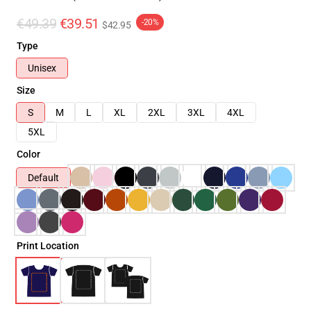
€49.39
€39.51
-20%
$42.95
Type
Unisex
Size
S
M
L
XL
2XL
3XL
4XL
5XL
Color
Default
Print Location