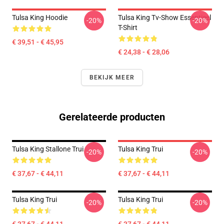
Tulsa King Hoodie
Tulsa King Tv-Show Essentieel
-20%
-20%
T-Shirt
€ 39,51 - € 45,95
€ 24,38 - € 28,06
BEKIJK MEER
Gerelateerde producten
Tulsa King Stallone Trui
Tulsa King Trui
-20%
-20%
€ 37,67 - € 44,11
€ 37,67 - € 44,11
Tulsa King Trui
Tulsa King Trui
-20%
-20%