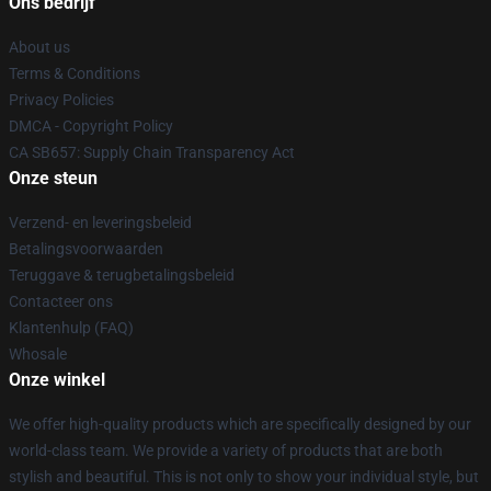
Ons bedrijf
About us
Terms & Conditions
Privacy Policies
DMCA - Copyright Policy
CA SB657: Supply Chain Transparency Act
Onze steun
Verzend- en leveringsbeleid
Betalingsvoorwaarden
Teruggave & terugbetalingsbeleid
Contacteer ons
Klantenhulp (FAQ)
Whosale
Onze winkel
We offer high-quality products which are specifically designed by our
world-class team. We provide a variety of products that are both
stylish and beautiful. This is not only to show your individual style, but