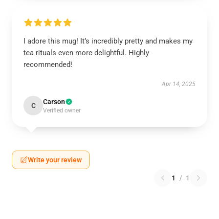
I adore this mug! It’s incredibly pretty and makes my
tea rituals even more delightful. Highly
recommended!
Apr 14, 2025
Carson
C
Verified owner
Write your review
1
/
1