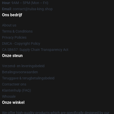
Hour
: 9AM – 5PM (Mon – Fri)
Email
: contact@tulsa-king.shop
Ons bedrijf
About us
Terms & Conditions
Privacy Policies
DMCA - Copyright Policy
CA SB657: Supply Chain Transparency Act
Onze steun
Verzend- en leveringsbeleid
Betalingsvoorwaarden
Teruggave & terugbetalingsbeleid
Contacteer ons
Klantenhulp (FAQ)
Whosale
Onze winkel
We offer high-quality products which are specifically designed by our