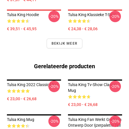
Tulsa King Hoodie
Tulsa King Klassieke T-Shirt
-20%
-20%
€ 39,51 - € 45,95
€ 24,38 - € 28,06
BEKIJK MEER
Gerelateerde producten
Tulsa King 2022 Classic Mug
Tulsa King Tv-Show Classic
-20%
-20%
Mug
€ 23,00 - € 26,68
€ 23,00 - € 26,68
Tulsa King Mug
Tulsa King Fan Werkt Grafisch
-20%
-20%
Ontwerp Door Ijzerpalette Tall