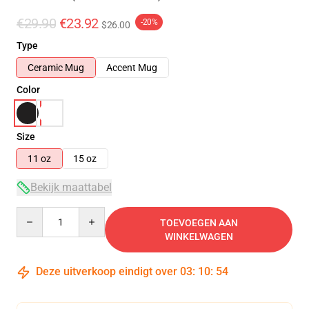
€29.90
€23.92
-20%
$26.00
Type
Ceramic Mug
Accent Mug
Color
Size
11 oz
15 oz
Bekijk maattabel
Quantity
TOEVOEGEN AAN
WINKELWAGEN
Deze uitverkoop eindigt over
03
:
10
:
54