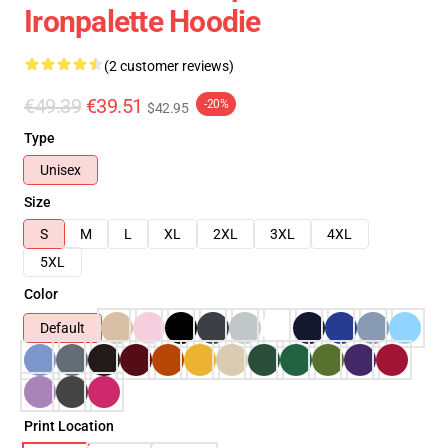
Ironpalette Hoodie
(2 customer reviews)
€49.39
€39.51
-20%
$42.95
Type
Unisex
Size
S
M
L
XL
2XL
3XL
4XL
5XL
Color
Default
Print Location