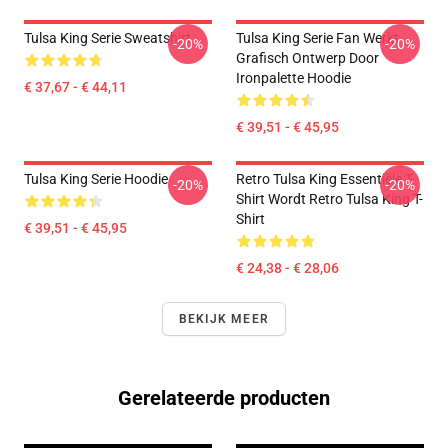
Tulsa King Serie Sweatshirt
Tulsa King Serie Fan Werkt
-20%
-20%
Grafisch Ontwerp Door
Ironpalette Hoodie
€ 37,67 - € 44,11
€ 39,51 - € 45,95
Tulsa King Serie Hoodie
Retro Tulsa King Essentiële T-
-20%
-20%
Shirt Wordt Retro Tulsa King T-
Shirt
€ 39,51 - € 45,95
€ 24,38 - € 28,06
BEKIJK MEER
Gerelateerde producten