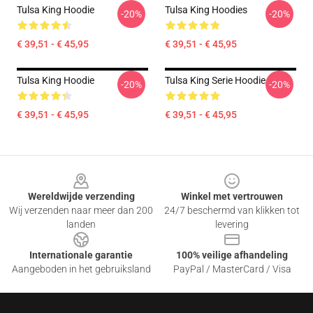
Tulsa King Hoodie
Tulsa King Hoodies
-20%
-20%
€ 39,51 - € 45,95
€ 39,51 - € 45,95
Tulsa King Hoodie
Tulsa King Serie Hoodie
-20%
-20%
€ 39,51 - € 45,95
€ 39,51 - € 45,95
Footer
Wereldwijde verzending
Winkel met vertrouwen
Wij verzenden naar meer dan 200
24/7 beschermd van klikken tot
landen
levering
Internationale garantie
100% veilige afhandeling
Aangeboden in het gebruiksland
PayPal / MasterCard / Visa