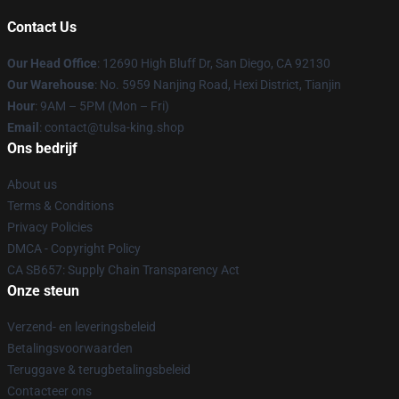
Contact Us
Our Head Office
: 12690 High Bluff Dr, San Diego, CA 92130
Our Warehouse
: No. 5959 Nanjing Road, Hexi District, Tianjin
Hour
: 9AM – 5PM (Mon – Fri)
Email
: contact@tulsa-king.shop
Ons bedrijf
About us
Terms & Conditions
Privacy Policies
DMCA - Copyright Policy
CA SB657: Supply Chain Transparency Act
Onze steun
Verzend- en leveringsbeleid
Betalingsvoorwaarden
Teruggave & terugbetalingsbeleid
Contacteer ons