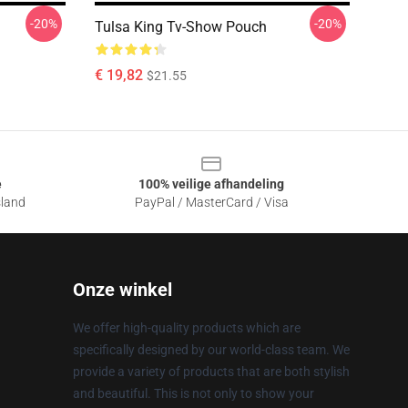
-20%
-20%
Tulsa King Tv-Show Pouch
€ 19,82
$21.55
e
100% veilige afhandeling
sland
PayPal / MasterCard / Visa
Onze winkel
We offer high-quality products which are
specifically designed by our world-class team. We
provide a variety of products that are both stylish
and beautiful. This is not only to show your