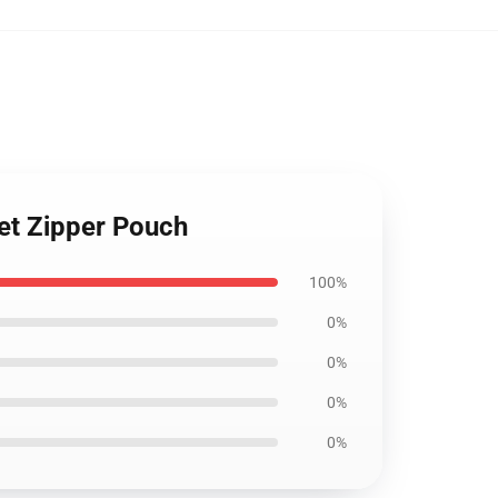
let Zipper Pouch
100%
0%
0%
0%
0%