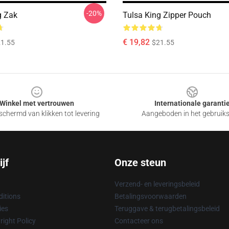
-20%
g Zak
Tulsa King Zipper Pouch
€ 19,82
1.55
$21.55
Winkel met vertrouwen
Internationale garanti
chermd van klikken tot levering
Aangeboden in het gebruik
jf
Onze steun
Verzend- en leveringsbeleid
itions
Betalingsvoorwaarden
ies
Teruggave & terugbetalingsbeleid
ight Policy
Contacteer ons