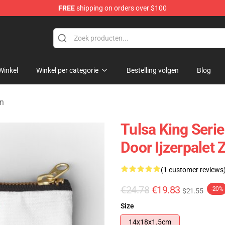
FREE
shipping on orders over $100
re
Winkel
Winkel per categorie
Bestelling volgen
Blog
en
Tulsa King Seri
Door Ijzerpalet 
(1 customer reviews
€24.78
€19.83
-20%
$21.55
Size
14x18x1.5cm