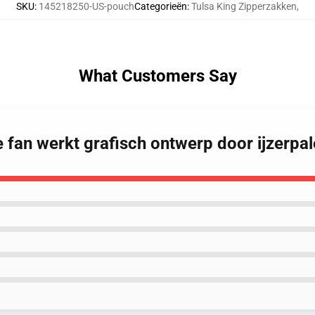
SKU
:
145218250-US-pouch
Categorieën
:
Tulsa King Zipperzakken
,
What Customers Say
ie fan werkt grafisch ontwerp door ijzerpa