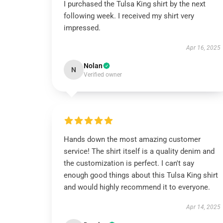
I purchased the Tulsa King shirt by the next
following week. I received my shirt very
impressed.
Apr 16, 2025
Nolan
N
Verified owner
Hands down the most amazing customer
service! The shirt itself is a quality denim and
the customization is perfect. I can't say
enough good things about this Tulsa King shirt
and would highly recommend it to everyone.
Apr 14, 2025