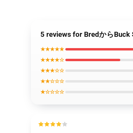
5 reviews for BredからB
★★★★★
★★★★☆
★★★☆☆
★★☆☆☆
★☆☆☆☆