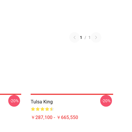
1
/
1
-20%
-20%
Tulsa King
￥287,100 - ￥665,550