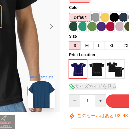
Color
Default
Size
S
M
L
XL
2X
Print Location
blank template
サイズガイドを見る
Quantity
このセールはあと
02
:
43