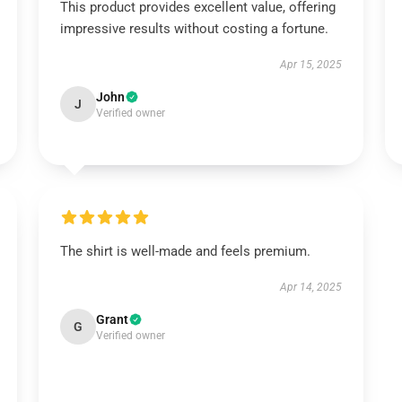
This product provides excellent value, offering
impressive results without costing a fortune.
Apr 15, 2025
John
J
Verified owner
The shirt is well-made and feels premium.
Apr 14, 2025
Grant
G
Verified owner