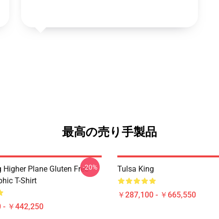
最高の売り手製品
-20%
g Higher Plane Gluten Free
Tulsa King
hic T-Shirt
￥287,100 - ￥665,550
 - ￥442,250