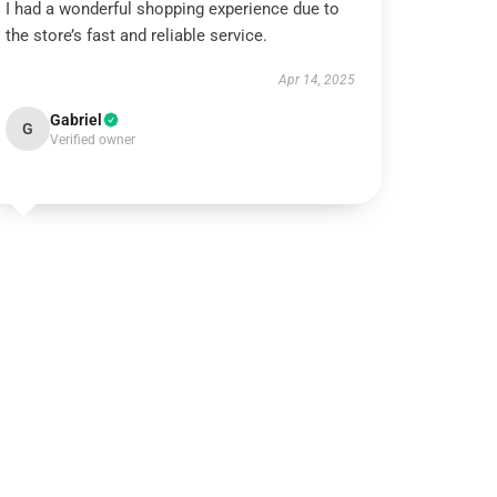
I had a wonderful shopping experience due to
the store’s fast and reliable service.
Apr 14, 2025
Gabriel
G
Verified owner