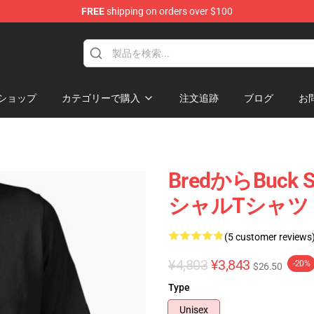
FREE
shipping on orders over $100
re
ショップ
カテゴリーで購入
注文追跡
ブログ
お
BredからBuck S
シャルTシャツ
(5 customer reviews
¥4,803
¥3,843
-20%
$26.50
Type
Unisex