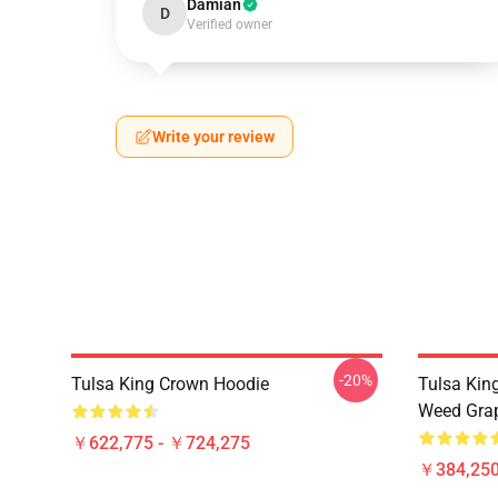
Damian
D
Verified owner
Write your review
-20%
Tulsa King Crown Hoodie
Tulsa Kin
Weed Grap
￥622,775 - ￥724,275
￥384,250