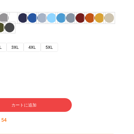
L
3XL
4XL
5XL
カートに追加
:
53