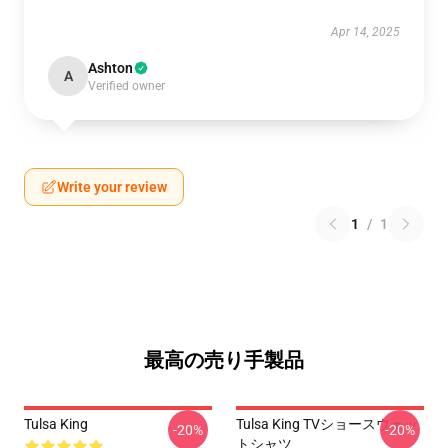
Apr 14, 2025
Ashton
A
Verified owner
Write your review
1
/
1
最高の売り手製品
Tulsa King
Tulsa King TVショースウェッ
-20%
-20%
トシャツ