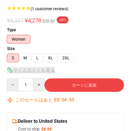
(1 customer reviews)
¥5,347
¥4,278
-20%
$29.50
Type
Women
Size
S
M
L
XL
2XL
サイズガイドを見る
Quantity
カートに追加
このセールはあと
03
:
54
:
54
Deliver to United States
Cost to ship:
$6.99