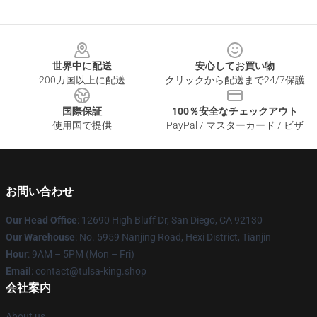
Footer
世界中に配送
安心してお買い物
200カ国以上に配送
クリックから配送まで24/7保護
国際保証
100％安全なチェックアウト
使用国で提供
PayPal / マスターカード / ビザ
お問い合わせ
Our Head Office
: 12690 High Bluff Dr, San Diego, CA 92130
Our Warehouse
: No. 5959 Nanjing Road, Hexi District, Tianjin
Hour
: 9AM – 5PM (Mon – Fri)
Email
: contact@tulsa-king.shop
会社案内
About us