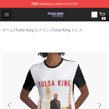
FREE
shipping on orders over $100
Tulsa King Shop - Official Tulsa King Merchandise Store
Open menu
ホーム
/
Tulsa King ログイン
/
Tulsa King ドレス