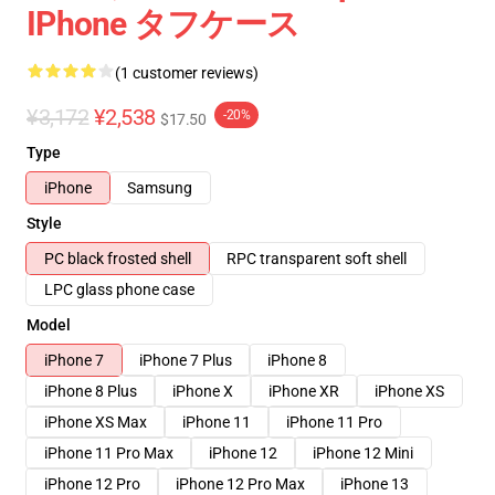
IPhone タフケース
(1 customer reviews)
¥3,172
¥2,538
-20%
$17.50
Type
iPhone
Samsung
Style
PC black frosted shell
RPC transparent soft shell
LPC glass phone case
Model
iPhone 7
iPhone 7 Plus
iPhone 8
iPhone 8 Plus
iPhone X
iPhone XR
iPhone XS
iPhone XS Max
iPhone 11
iPhone 11 Pro
iPhone 11 Pro Max
iPhone 12
iPhone 12 Mini
iPhone 12 Pro
iPhone 12 Pro Max
iPhone 13