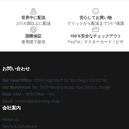
Footer
世界中に配送
安心してお買い物
200カ国以上に配送
クリックから配送まで24/7保護
国際保証
100％安全なチェックアウト
使用国で提供
PayPal / マスターカード / ビザ
お問い合わせ
Our Head Office
: 12690 High Bluff Dr, San Diego, CA 92130
Our Warehouse
: No. 5959 Nanjing Road, Hexi District, Tianjin
Hour
: 9AM – 5PM (Mon – Fri)
Email
: contact@tulsa-king.shop
会社案内
About us
Terms & Conditions