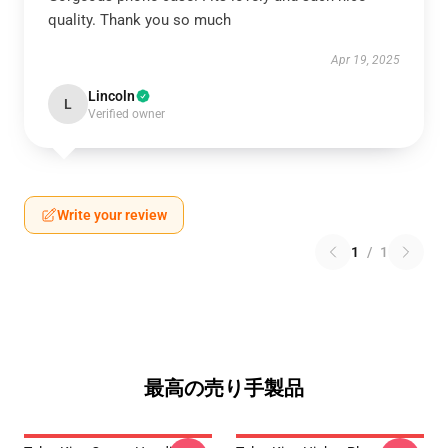
quality. Thank you so much
Apr 19, 2025
Lincoln
L
Verified owner
Write your review
1
/
1
最高の売り手製品