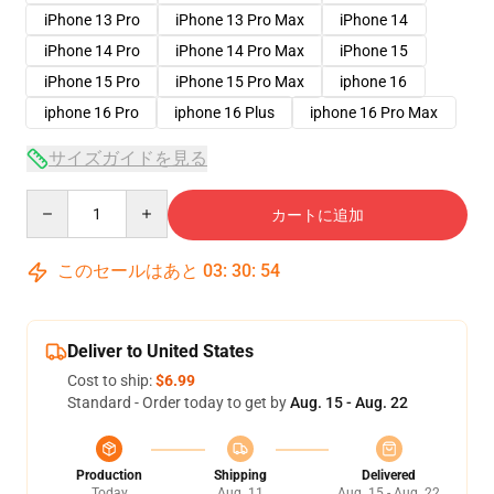
iPhone 13 Pro
iPhone 13 Pro Max
iPhone 14
iPhone 14 Pro
iPhone 14 Pro Max
iPhone 15
iPhone 15 Pro
iPhone 15 Pro Max
iphone 16
iphone 16 Pro
iphone 16 Plus
iphone 16 Pro Max
サイズガイドを見る
Quantity
カートに追加
このセールはあと
03
:
30
:
54
Deliver to United States
Cost to ship:
$6.99
Standard - Order today to get by
Aug. 15 - Aug. 22
Production
Shipping
Delivered
Today
Aug. 11
Aug. 15 - Aug. 22