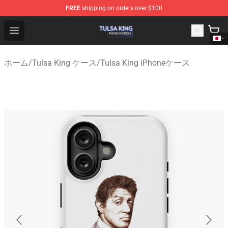
FREE
shipping on orders over $100
Tulsa King Shop - Official Tulsa King Merchandise Store
Open menu
ホーム
/
Tulsa King ケース
/
Tulsa King iPhoneケース