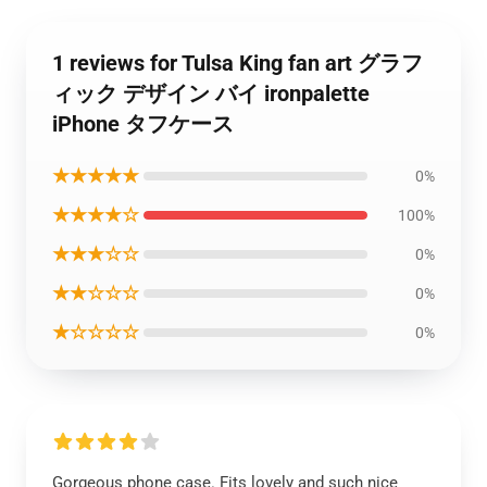
1 reviews for Tulsa King fan art グラフ
ィック デザイン バイ ironpalette
iPhone タフケース
★★★★★
0%
★★★★☆
100%
★★★☆☆
0%
★★☆☆☆
0%
★☆☆☆☆
0%
Gorgeous phone case. Fits lovely and such nice