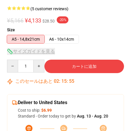
(5 customer reviews)
¥5,166
¥4,133
-20%
$28.50
Size
A5 - 14,8x21cm
A6 - 10x14cm
サイズガイドを見る
Quantity
カートに追加
このセールはあと
02
:
15
:
54
Deliver to United States
Cost to ship:
$6.99
Standard - Order today to get by
Aug. 13 - Aug. 20