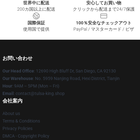
世界中に配送
安心してお買い物
200カ国以上に配送
クリックから配送まで24/7保護
国際保証
100％安全なチェックアウト
使用国で提供
PayPal / マスターカード / ビザ
お問い合わせ
Our Head Office
: 12690 High Bluff Dr, San Diego, CA 92130
Our Warehouse
: No. 5959 Nanjing Road, Hexi District, Tianjin
Hour
: 9AM – 5PM (Mon – Fri)
Email
: contact@tulsa-king.shop
会社案内
About us
Terms & Conditions
Privacy Policies
DMCA - Copyright Policy