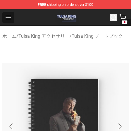
FREE
shipping on orders over $100
Tulsa King Shop - Official Tulsa King Merchandise Store
Open menu
ホーム
/
Tulsa King アクセサリー
/
Tulsa King ノートブック