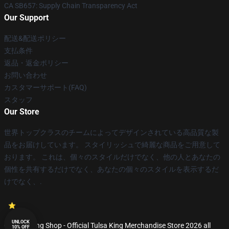
CA SB657: Supply Chain Transparency Act
Our Support
配送&配送ポリシー
支払条件
返品・返金ポリシー
お問い合わせ
カスタマーサポート(FAQ)
スタッフ
Our Store
世界トップクラスのチームによってデザインされている高品質な製
品をお届けしています。 スタイリッシュで綺麗な商品をご用意して
おります。 これは、個々のスタイルだけでなく、他の人とあなたの
個性を共有するだけでなく、あなたの個々のスタイルを表示するだ
けでなく、.
UNLOCK
© Tulsa King Shop - Official Tulsa King Merchandise Store 2026 all
10% OFF