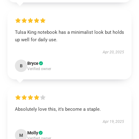
Tulsa King notebook has a minimalist look but holds
up well for daily use.
Apr 20, 2025
Bryce
B
Verified owner
Absolutely love this, it's become a staple.
Apr 19, 2025
Molly
M
Verified owner