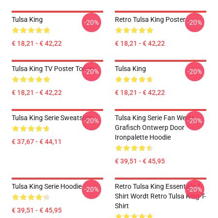
Tulsa King
Retro Tulsa King Poster
-20%
-20%
€ 18,21 - € 42,22
€ 18,21 - € 42,22
Tulsa King TV Poster Tonen
Tulsa King
-20%
-20%
€ 18,21 - € 42,22
€ 18,21 - € 42,22
Tulsa King Serie Sweatshirt
Tulsa King Serie Fan Werkt
-20%
-20%
Grafisch Ontwerp Door
Ironpalette Hoodie
€ 37,67 - € 44,11
€ 39,51 - € 45,95
Tulsa King Serie Hoodie
Retro Tulsa King Essentiële T-
-20%
-20%
Shirt Wordt Retro Tulsa King T-
Shirt
€ 39,51 - € 45,95