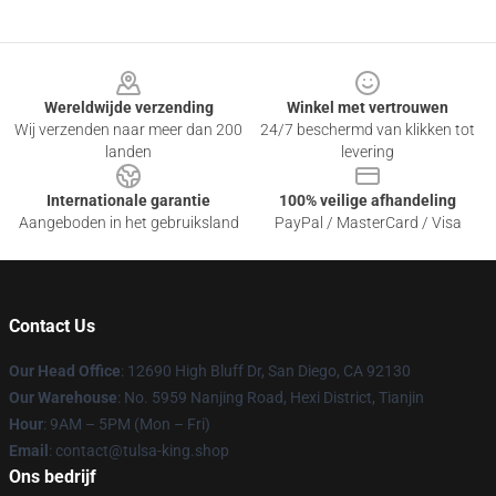
Footer
Wereldwijde verzending
Winkel met vertrouwen
Wij verzenden naar meer dan 200
24/7 beschermd van klikken tot
landen
levering
Internationale garantie
100% veilige afhandeling
Aangeboden in het gebruiksland
PayPal / MasterCard / Visa
Contact Us
Our Head Office
: 12690 High Bluff Dr, San Diego, CA 92130
Our Warehouse
: No. 5959 Nanjing Road, Hexi District, Tianjin
Hour
: 9AM – 5PM (Mon – Fri)
Email
: contact@tulsa-king.shop
Ons bedrijf