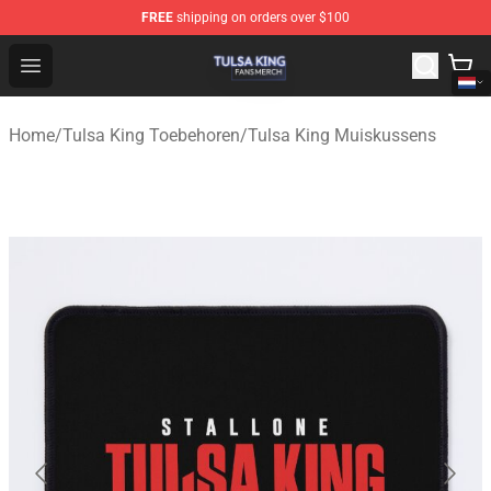
FREE
shipping on orders over $100
Tulsa King Shop - Official Tulsa King Merchandise Store
Open menu
Home
/
Tulsa King Toebehoren
/
Tulsa King Muiskussens