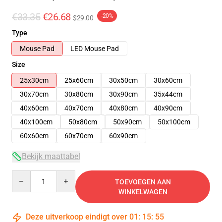
€33.35
€26.68
-20%
$29.00
Type
Mouse Pad
LED Mouse Pad
Size
25x30cm
25x60cm
30x50cm
30x60cm
30x70cm
30x80cm
30x90cm
35x44cm
40x60cm
40x70cm
40x80cm
40x90cm
40x100cm
50x80cm
50x90cm
50x100cm
60x60cm
60x70cm
60x90cm
Bekijk maattabel
Quantity
TOEVOEGEN AAN
WINKELWAGEN
Deze uitverkoop eindigt over
01
:
15
:
54