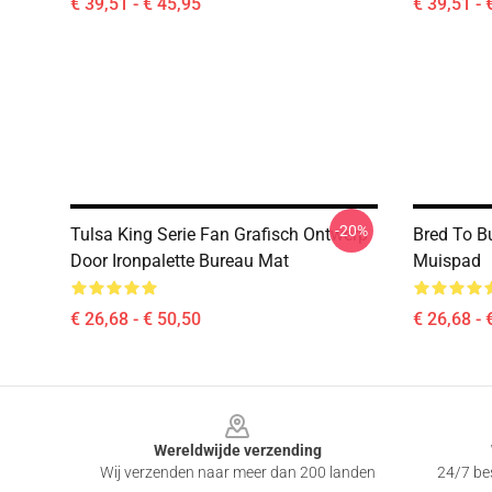
€ 39,51 - € 45,95
€ 39,51 - 
-20%
Tulsa King Serie Fan Grafisch Ontwerp
Bred To B
Door Ironpalette Bureau Mat
Muispad
€ 26,68 - € 50,50
€ 26,68 - 
Footer
Wereldwijde verzending
Wij verzenden naar meer dan 200 landen
24/7 bes