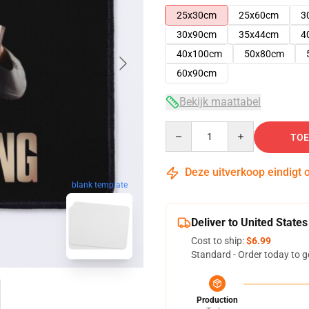
25x30cm
25x60cm
3
30x90cm
35x44cm
4
40x100cm
50x80cm
60x90cm
Bekijk maattabel
Quantity
TOE
Deze uitverkoop eindigt 
blank template
Deliver to United States
Cost to ship:
$6.99
Standard - Order today to g
Production