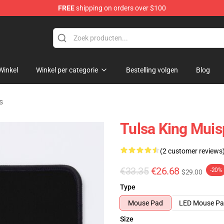
FREE
shipping on orders over $100
re
Winkel
Winkel per categorie
Bestelling volgen
Blog
s
Tulsa King Mui
(2 customer reviews
€33.35
€26.68
-20%
$29.00
Type
Mouse Pad
LED Mouse P
Size