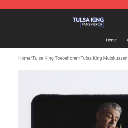
Tulsa King Shop - Official Tulsa King Merchandise Sto
Home
Home
/
Tulsa King Toebehoren
/
Tulsa King Muiskussen