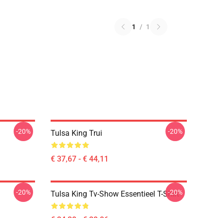
1
/
1
-20%
-20%
Tulsa King Trui
€ 37,67 - € 44,11
-20%
-20%
Tulsa King Tv-Show Essentieel T-Shirt