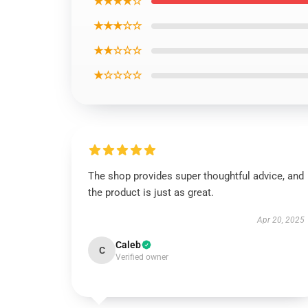
★★★★☆
★★★☆☆
★★☆☆☆
★☆☆☆☆
The shop provides super thoughtful advice, and
the product is just as great.
Apr 20, 2025
Caleb
C
Verified owner