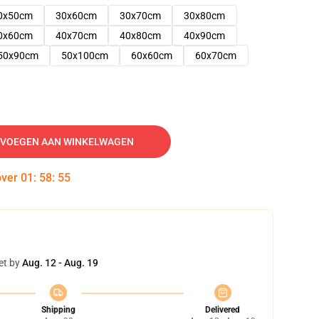
0x50cm
30x60cm
30x70cm
30x80cm
0x60cm
40x70cm
40x80cm
40x90cm
50x90cm
50x100cm
60x60cm
60x70cm
VOEGEN AAN WINKELWAGEN
over
01
:
58
:
54
et by
Aug. 12 - Aug. 19
Shipping
Delivered