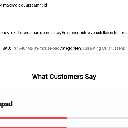
voor maximale duurzaamheid
r uw lokale derde-partij completer, Er kunnen lichte verschillen in het p
SKU
:
134640462-US-mouse-pad
Categorieën
:
Tulsa King Muiskussens
,
What Customers Say
ispad