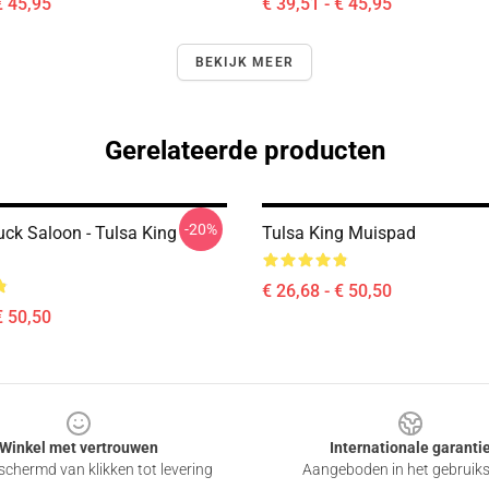
€ 45,95
€ 39,51 - € 45,95
BEKIJK MEER
Gerelateerde producten
-20%
uck Saloon - Tulsa King
Tulsa King Muispad
€ 26,68 - € 50,50
€ 50,50
Winkel met vertrouwen
Internationale garanti
chermd van klikken tot levering
Aangeboden in het gebruik