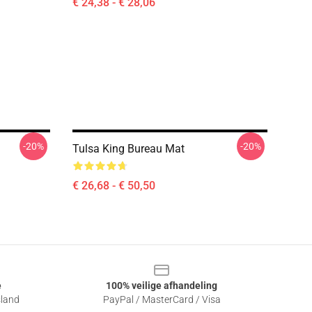
€ 24,38 - € 28,06
-20%
-20%
Tulsa King Bureau Mat
€ 26,68 - € 50,50
e
100% veilige afhandeling
sland
PayPal / MasterCard / Visa