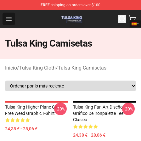
FREE
shipping on orders over $100
Tulsa King Shop - Official Tulsa King Merchandise Store
Open menu
Tulsa King Camisetas
Inicio
/
Tulsa King Cloth
/
Tulsa King Camisetas
Tulsa King Higher Plane Gluten
Tulsa King Fan Art Diseño
-20%
-20%
Free Weed Graphic T-Shirt
Gráfico De Ironpalette Tee
Clásico
24,38 € - 28,06 €
24,38 € - 28,06 €