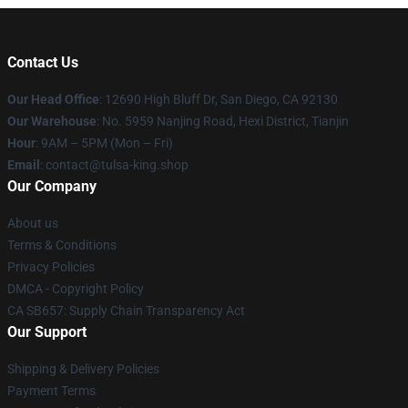
Contact Us
Our Head Office
: 12690 High Bluff Dr, San Diego, CA 92130
Our Warehouse
: No. 5959 Nanjing Road, Hexi District, Tianjin
Hour
: 9AM – 5PM (Mon – Fri)
Email
: contact@tulsa-king.shop
Our Company
About us
Terms & Conditions
Privacy Policies
DMCA - Copyright Policy
CA SB657: Supply Chain Transparency Act
Our Support
Shipping & Delivery Policies
Payment Terms