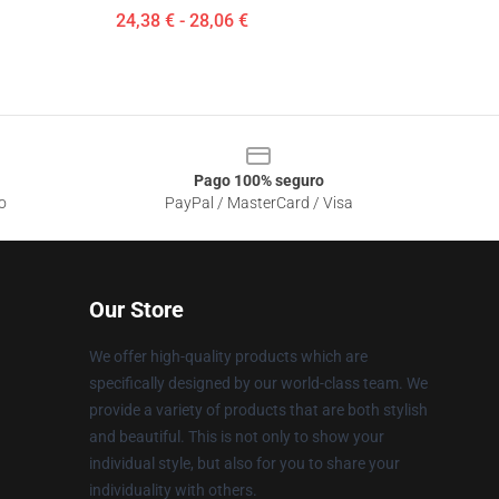
24,38 € - 28,06 €
Pago 100% seguro
o
PayPal / MasterCard / Visa
Our Store
We offer high-quality products which are
specifically designed by our world-class team. We
provide a variety of products that are both stylish
and beautiful. This is not only to show your
individual style, but also for you to share your
individuality with others.