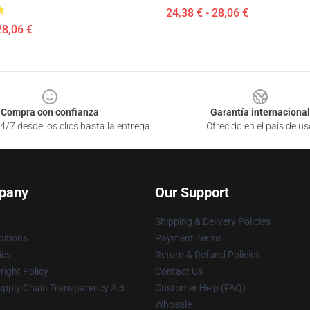
24,38 € - 28,06 €
28,06 €
Compra con confianza
Garantía internacional
4/7 desde los clics hasta la entrega
Ofrecido en el país de us
pany
Our Support
Shipping & Delivery Policies
itions
Payment Terms
ies
Return & Refund Policies
ight Policy
Contact Us
upply Chain Transparency Act
Customer Help (FAQ)
Whosale