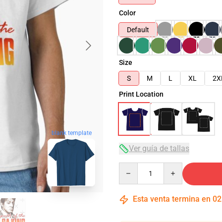
Color
Default
Size
S
M
L
XL
2X
Print Location
blank template
Ver guía de tallas
Quantity
Esta venta termina en
02