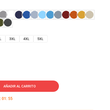
L
3XL
4XL
5XL
AÑADIR AL CARRITO
:
01
:
54