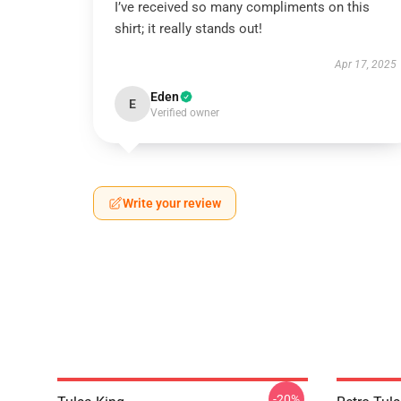
I’ve received so many compliments on this
shirt; it really stands out!
Apr 17, 2025
Eden
E
Verified owner
Write your review
-20%