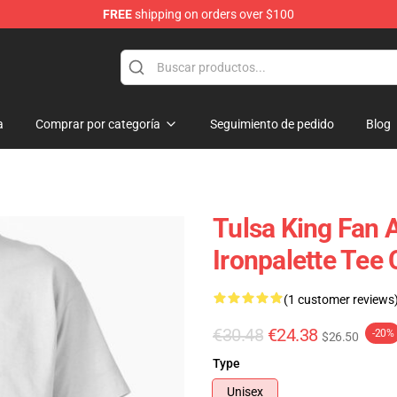
FREE
shipping on orders over $100
re
a
Comprar por categoría
Seguimiento de pedido
Blog
Tulsa King Fan 
Ironpalette Tee 
(1 customer reviews
€30.48
€24.38
-20%
$26.50
Type
Unisex