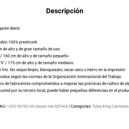
Descripción
gaste diario
lgodón 100% preshrunk
m de alto y de gran tamaño de uso
 / 160 cm de alto y de tamaño pequeño
9" / 175 cm de alto y de tamaño mediano
frío. No seque limpio, blanqueador, secar seco o hierro en la impresión
evalúa según las normas de la Organización Internacional del Trabajo
o de fabricantes comprometidos a mejorar las prácticas de cultivo de al
usted por su tercero local, puede haber pequeñas diferencias en el produ
SKU
:
145218250-US-classic-tee-DEFAULT
Categorías
:
Tulsa King Camiseta