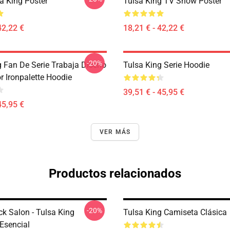
a King Poster
Tulsa King TV Show Poster
42,22 €
18,21 € - 42,22 €
-20%
g Fan De Serie Trabaja Diseño
Tulsa King Serie Hoodie
r Ironpalette Hoodie
39,51 € - 45,95 €
45,95 €
VER MÁS
Productos relacionados
-20%
ck Salon - Tulsa King
Tulsa King Camiseta Clásica
Esencial