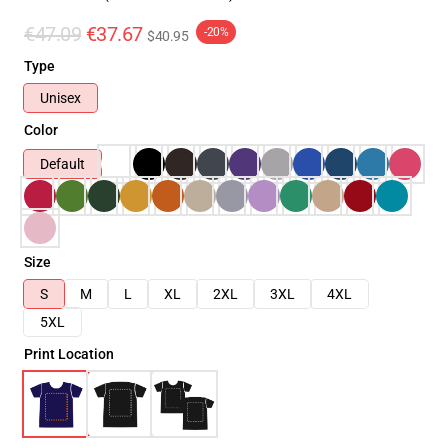
€47.09
€37.67
-20%
$40.95
Type
Unisex
Color
Default
Size
S
M
L
XL
2XL
3XL
4XL
5XL
Print Location