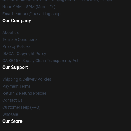
Hour
: 9AM – 5PM (Mon – Fri)
Email
: contact@tulsa-king.shop
Our Company
About us
Terms & Conditions
Privacy Policies
DMCA - Copyright Policy
CA SB657: Supply Chain Transparency Act
Our Support
Shipping & Delivery Policies
Payment Terms
Return & Refund Policies
Contact Us
Customer Help (FAQ)
Whosale
Our Store