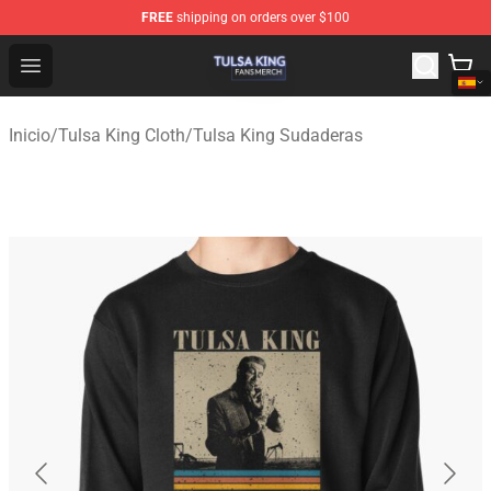
FREE
shipping on orders over $100
Tulsa King Shop - Official Tulsa King Merchandise Store
Open menu
Inicio
/
Tulsa King Cloth
/
Tulsa King Sudaderas