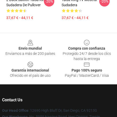
-20%
-20%
Sudadera De Pullover
Sudadera
37,67 € - 44,11 €
37,67 € - 44,11 €
Footer
Envío mundial
Compra con confianza
Enviamos a más de 200 países
Protegido 24/7 desde los clics
hasta la entrega
Garantía internacional
Pago 100% seguro
Ofrecido en el país de uso
PayPal / MasterCard / Visa
Contact Us
Our Head Office
: 12690 High Bluff Dr, San Diego, CA 92130
Our Warehouse
: No. 5959 Nanjing Road, Hexi District, Tianjin