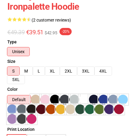
Ironpalette Hoodie
(2 customer reviews)
€49.39
€39.51
-20%
$42.95
Type
Unisex
Size
S
M
L
XL
2XL
3XL
4XL
5XL
Color
Default
Print Location