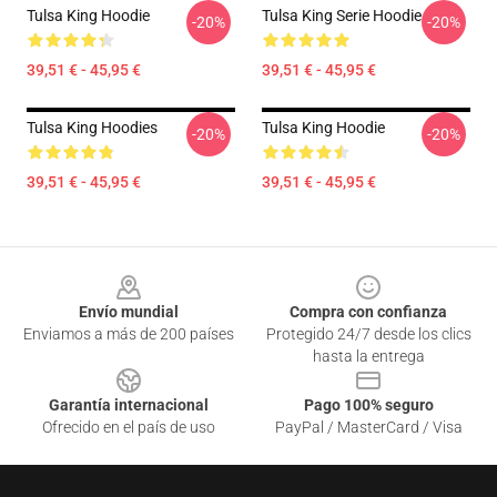
Tulsa King Hoodie
Tulsa King Serie Hoodie
-20%
-20%
39,51 € - 45,95 €
39,51 € - 45,95 €
Tulsa King Hoodies
Tulsa King Hoodie
-20%
-20%
39,51 € - 45,95 €
39,51 € - 45,95 €
Footer
Envío mundial
Compra con confianza
Enviamos a más de 200 países
Protegido 24/7 desde los clics
hasta la entrega
Garantía internacional
Pago 100% seguro
Ofrecido en el país de uso
PayPal / MasterCard / Visa