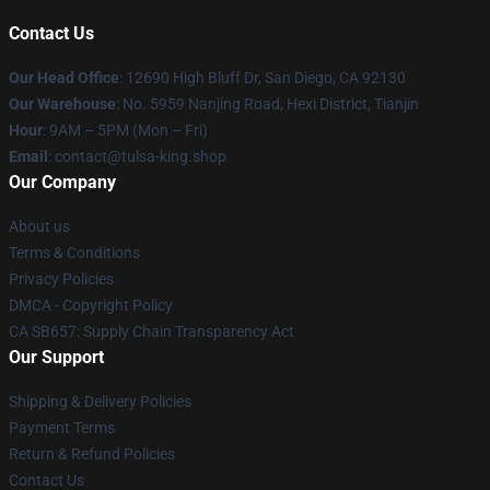
Contact Us
Our Head Office
: 12690 High Bluff Dr, San Diego, CA 92130
Our Warehouse
: No. 5959 Nanjing Road, Hexi District, Tianjin
Hour
: 9AM – 5PM (Mon – Fri)
Email
: contact@tulsa-king.shop
Our Company
About us
Terms & Conditions
Privacy Policies
DMCA - Copyright Policy
CA SB657: Supply Chain Transparency Act
Our Support
Shipping & Delivery Policies
Payment Terms
Return & Refund Policies
Contact Us