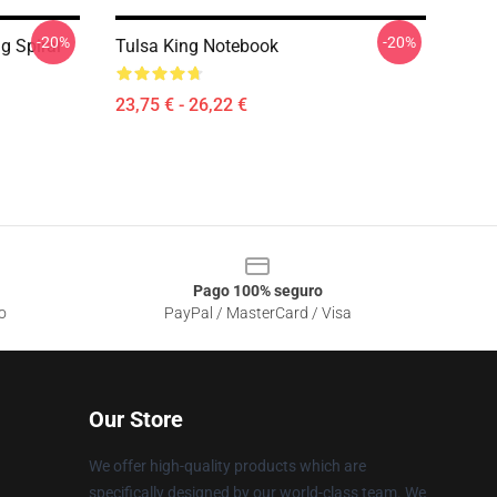
-20%
-20%
g Spiral
Tulsa King Notebook
23,75 € - 26,22 €
Pago 100% seguro
o
PayPal / MasterCard / Visa
Our Store
We offer high-quality products which are
specifically designed by our world-class team. We