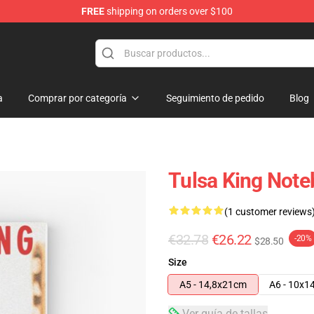
FREE
shipping on orders over $100
re
a
Comprar por categoría
Seguimiento de pedido
Blog
Tulsa King Not
(1 customer reviews
€32.78
€26.22
-20%
$28.50
Size
A5 - 14,8x21cm
A6 - 10x1
Ver guía de tallas