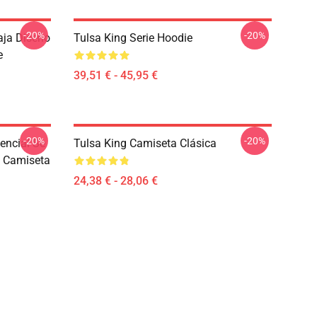
-20%
-20%
aja Diseño
Tulsa King Serie Hoodie
e
39,51 € - 45,95 €
-20%
-20%
encial Se
Tulsa King Camiseta Clásica
g Camiseta
24,38 € - 28,06 €