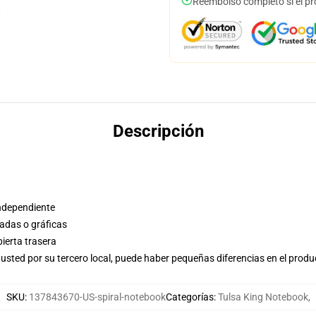
Reembolso completo si el pr
Descripción
independiente
adas o gráficas
bierta trasera
usted por su tercero local, puede haber pequeñas diferencias en el produ
SKU
:
137843670-US-spiral-notebook
Categorías
:
Tulsa King Notebook
,