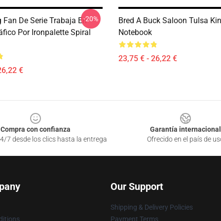
-20%
g Fan De Serie Trabaja En
Bred A Buck Saloon Tulsa Kin
fico Por Ironpalette Spiral
Notebook
23,75 € - 26,22 €
26,22 €
Compra con confianza
Garantía internacional
4/7 desde los clics hasta la entrega
Ofrecido en el país de us
pany
Our Support
Shipping & Delivery Policies
itions
Payment Terms