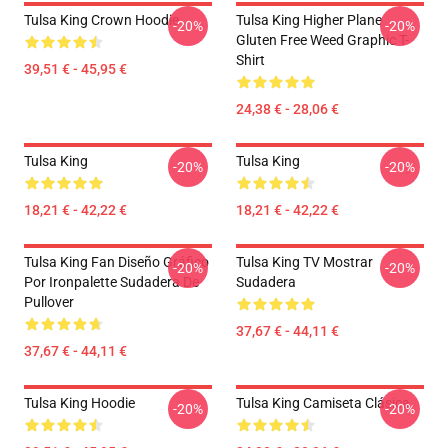
Tulsa King Crown Hoodie
Tulsa King Higher Plane
-20%
-20%
Gluten Free Weed Graphic T-
Shirt
39,51 € - 45,95 €
24,38 € - 28,06 €
Tulsa King
Tulsa King
-20%
-20%
18,21 € - 42,22 €
18,21 € - 42,22 €
Tulsa King Fan Diseño Gráfico
Tulsa King TV Mostrar
-20%
-20%
Por Ironpalette Sudadera De
Sudadera
Pullover
37,67 € - 44,11 €
37,67 € - 44,11 €
Tulsa King Hoodie
Tulsa King Camiseta Clásica
-20%
-20%