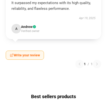
It surpassed my expectations with its high quality,
reliability, and flawless performance.
Apr 19, 2025
Andrew
A
Verified owner
Write your review
1
/
1
Best sellers products