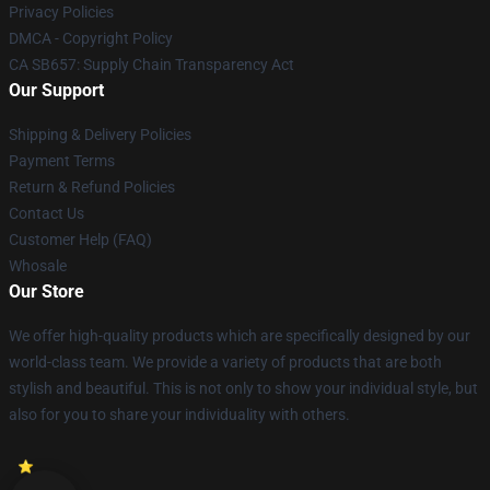
Privacy Policies
DMCA - Copyright Policy
CA SB657: Supply Chain Transparency Act
Our Support
Shipping & Delivery Policies
Payment Terms
Return & Refund Policies
Contact Us
Customer Help (FAQ)
Whosale
Our Store
We offer high-quality products which are specifically designed by our
world-class team. We provide a variety of products that are both
stylish and beautiful. This is not only to show your individual style, but
also for you to share your individuality with others.