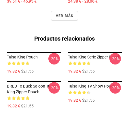
39,51 € - 45,95 €
24,38 € - 28,06 €
VER MÁS
Productos relacionados
Tulsa King Pouch
Tulsa King Serie Zipper Pouch
-20%
-20%
19,82 €
$21.55
19,82 €
$21.55
BRED To Buck Saloon Tulsa
Tulsa King TV Show Pouch
-20%
-20%
King Zipper Pouch
19,82 €
$21.55
19,82 €
$21.55
Footer