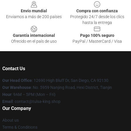
Envío mundial
Compra con confianza
Enviamos a más de 200 países
Protegido 24/7 desde los clics
hasta la entrega
Garantía internacional
Pago 100% seguro
Ofrecido en el país de uso
PayPal / MasterCard / Visa
Contact Us
Our Head Office
: 12690 High Bluff Dr, San Diego, CA 92130
Our Warehouse
: No. 5959 Nanjing Road, Hexi District, Tianjin
Hour
: 9AM – 5PM (Mon – Fri)
Email
: contact@tulsa-king.shop
Our Company
About us
Terms & Conditions