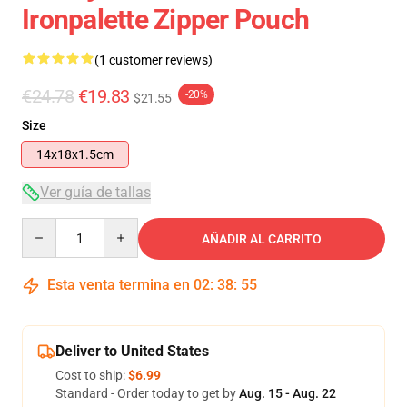
Ironpalette Zipper Pouch
(1 customer reviews)
€24.78
€19.83
-20%
$21.55
Size
14x18x1.5cm
Ver guía de tallas
Quantity
AÑADIR AL CARRITO
Esta venta termina en
02
:
38
:
54
Deliver to United States
Cost to ship:
$6.99
Standard - Order today to get by
Aug. 15 - Aug. 22